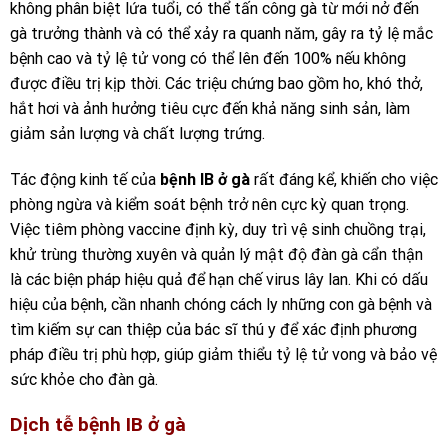
không phân biệt lứa tuổi, có thể tấn công gà từ mới nở đến
gà trưởng thành và có thể xảy ra quanh năm, gây ra tỷ lệ mắc
bệnh cao và tỷ lệ tử vong có thể lên đến 100% nếu không
được điều trị kịp thời. Các triệu chứng bao gồm ho, khó thở,
hắt hơi và ảnh hưởng tiêu cực đến khả năng sinh sản, làm
giảm sản lượng và chất lượng trứng.
Tác động kinh tế của
bệnh IB ở gà
rất đáng kể, khiến cho việc
phòng ngừa và kiểm soát bệnh trở nên cực kỳ quan trọng.
Việc tiêm phòng vaccine định kỳ, duy trì vệ sinh chuồng trại,
khử trùng thường xuyên và quản lý mật độ đàn gà cẩn thận
là các biện pháp hiệu quả để hạn chế virus lây lan. Khi có dấu
hiệu của bệnh, cần nhanh chóng cách ly những con gà bệnh và
tìm kiếm sự can thiệp của bác sĩ thú y để xác định phương
pháp điều trị phù hợp, giúp giảm thiểu tỷ lệ tử vong và bảo vệ
sức khỏe cho đàn gà.
Dịch tễ
bệnh IB ở gà