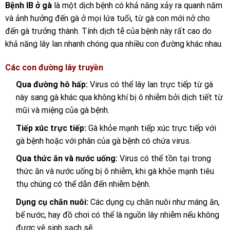
Bệnh IB ở gà
là một dịch bệnh có khả năng xảy ra quanh năm
và ảnh hưởng đến gà ở mọi lứa tuổi, từ gà con mới nở cho
đến gà trưởng thành. Tính dịch tễ của bệnh này rất cao do
khả năng lây lan nhanh chóng qua nhiều con đường khác nhau.
Các con đường lây truyền
Qua đường hô hấp:
Virus có thể lây lan trực tiếp từ gà
này sang gà khác qua không khí bị ô nhiễm bởi dịch tiết từ
mũi và miệng của gà bệnh.
Tiếp xúc trực tiếp:
Gà khỏe mạnh tiếp xúc trực tiếp với
gà bệnh hoặc với phân của gà bệnh có chứa virus.
Qua thức ăn và nước uống:
Virus có thể tồn tại trong
thức ăn và nước uống bị ô nhiễm, khi gà khỏe mạnh tiêu
thụ chúng có thể dẫn đến nhiễm bệnh.
Dụng cụ chăn nuôi:
Các dụng cụ chăn nuôi như máng ăn,
bể nước, hay đồ chơi có thể là nguồn lây nhiễm nếu không
được vệ sinh sạch sẽ.