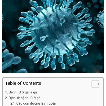
Table of Contents
Bệnh IB ở gà là gì?
Dịch tễ bệnh IB ở gà
Các con đường lây truyền