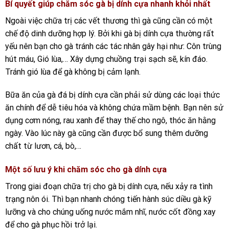
Bí quyết giúp chăm sóc gà bị dính cựa nhanh khỏi nhất
Ngoài việc chữa trị các vết thương thì gà cũng cần có một
chế độ dinh dưỡng hợp lý. Bởi khi gà bị dính cựa thường rất
yếu nên bạn cho gà tránh các tác nhân gây hại như: Côn trùng
hút máu, Gió lùa,… Xây dựng chuồng trại sạch sẽ, kín đáo.
Tránh gió lùa để gà không bị cảm lạnh.
Bữa ăn của gà đá bị dính cựa cần phải sử dùng các loại thức
ăn chính để dễ tiêu hóa và không chứa mầm bệnh. Bạn nên sử
dụng cơm nóng, rau xanh để thay thế cho ngô, thóc ăn hằng
ngày. Vào lúc này gà cũng cần được bổ sung thêm dưỡng
chất từ lươn, cá, bò,…
Một số lưu ý khi chăm sóc cho gà dính cựa
Trong giai đoạn chữa trị cho gà bị dính cựa, nếu xảy ra tình
trạng nôn ói. Thì bạn nhanh chóng tiến hành súc diều gà kỹ
lưỡng và cho chúng uống nước mắm nhĩ, nước cốt đồng xay
để cho gà phục hồi trở lại.