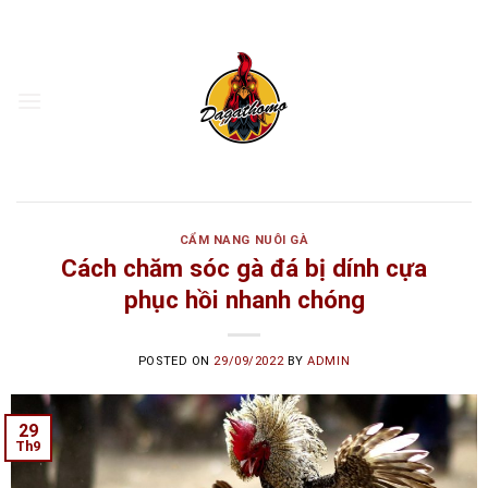
Skip
to
content
CẨM NANG NUÔI GÀ
Cách chăm sóc gà đá bị dính cựa
phục hồi nhanh chóng
POSTED ON
29/09/2022
BY
ADMIN
29
Th9