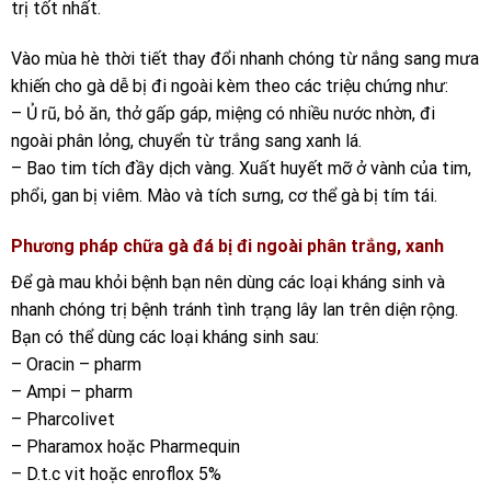
trị tốt nhất.
Vào mùa hè thời tiết thay đổi nhanh chóng từ nắng sang mưa
khiến cho gà dễ bị đi ngoài kèm theo các triệu chứng như:
– Ủ rũ, bỏ ăn, thở gấp gáp, miệng có nhiều nước nhờn, đi
ngoài phân lỏng, chuyển từ trắng sang xanh lá.
– Bao tim tích đầy dịch vàng. Xuất huyết mỡ ở vành của tim,
phổi, gan bị viêm. Mào và tích sưng, cơ thể gà bị tím tái.
Phương pháp chữa gà đá bị đi ngoài phân trắng, xanh
Để gà mau khỏi bệnh bạn nên dùng các loại kháng sinh và
nhanh chóng trị bệnh tránh tình trạng lây lan trên diện rộng.
Bạn có thể dùng các loại kháng sinh sau:
– Oracin – pharm
– Ampi – pharm
– Pharcolivet
– Pharamox hoặc Pharmequin
– D.t.c vit hoặc enroflox 5%