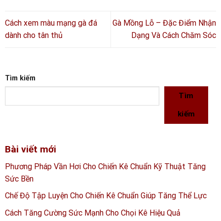
Cách xem màu mạng gà đá
Gà Mồng Lỗ – Đặc Điểm Nhận
dành cho tân thủ
Dạng Và Cách Chăm Sóc
Tìm kiếm
Tìm
kiếm
Bài viết mới
Phương Pháp Vần Hơi Cho Chiến Kê Chuẩn Kỹ Thuật Tăng
Sức Bền
Chế Độ Tập Luyện Cho Chiến Kê Chuẩn Giúp Tăng Thể Lực
Cách Tăng Cường Sức Mạnh Cho Chọi Kê Hiệu Quả