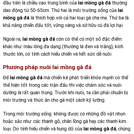
đầu tiên là chiều cao trung bình của
lai mồng gà đá
thường
dao động từ 50-65cm. Thứ hai là môi trường sống của
lai
mồng gà đá
là thích hợp với cả hai loại gà cha mẹ. Thứ ba là
khả năng chiến đấu tốt, vững vàng và sở hữu cú đá lợi hại.
Ngoài ra,
lai mồng gà đá
còn có thể có một số đặc điểm
khác như: màu lông đa dạng (thường là đen và trắng), kích
thước lớn, có tính cách hiếu chiến và hết sức dễ nuôi.
Phương pháp nuôi lai mồng gà đá
Để
lai mồng gà đá
mà chiến kê phát triển khỏe mạnh có thể
thể hiện tốt trong các trận đấu thì việc chăm sóc và nuôi
dưỡng là rất quan trọng. Trước khi nuôi, ta cần phải chuẩn bị
môi trường và thức ăn cho gà một cách kỹ lưỡng.
Trong môi trường sống không được có những đồ vật nhọn
hoặc sắc như: các thanh gỗ, chân lồng gà hay các thanh kim
loại. Do tính hiếu chiến và hung dữ của
lai mồng gà đá
, chúng