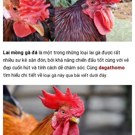
Lai mồng gà đá
là một trong những loại lai gà được rất
nhiều sư kê săn đón, bởi khả năng chiến đấu tốt cùng với vẻ
đẹp cuốn hút và tính cách dễ chăm sóc. Cùng
dagathomo
tìm hiểu chi tiết về
loại gà này qua bài viết dưới đây.