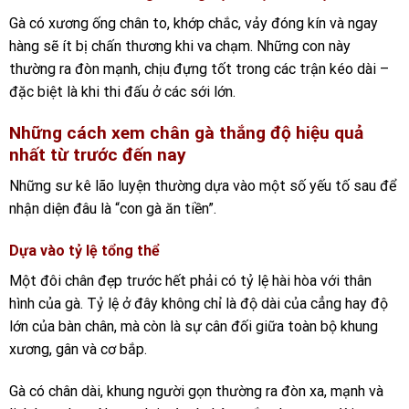
Gà có xương ống chân to, khớp chắc, vảy đóng kín và ngay
hàng sẽ ít bị chấn thương khi va chạm. Những con này
thường ra đòn mạnh, chịu đựng tốt trong các trận kéo dài –
đặc biệt là khi thi đấu ở các sới lớn.
Những cách xem chân gà thắng độ hiệu quả
nhất từ trước đến nay
Những sư kê lão luyện thường dựa vào một số yếu tố sau để
nhận diện đâu là “con gà ăn tiền”.
Dựa vào tỷ lệ tổng thể
Một đôi chân đẹp trước hết phải có tỷ lệ hài hòa với thân
hình của gà. Tỷ lệ ở đây không chỉ là độ dài của cẳng hay độ
lớn của bàn chân, mà còn là sự cân đối giữa toàn bộ khung
xương, gân và cơ bắp.
Gà có chân dài, khung người gọn thường ra đòn xa, mạnh và