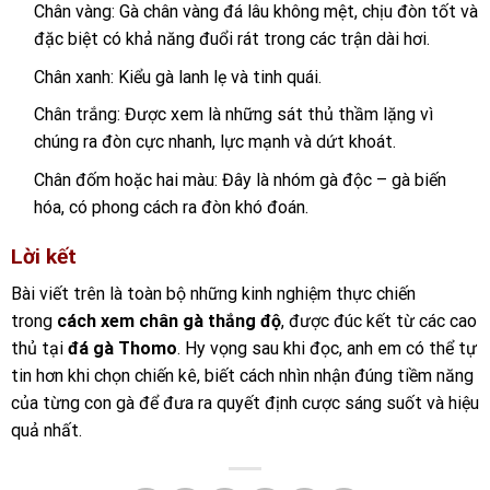
Chân vàng: Gà chân vàng đá lâu không mệt, chịu đòn tốt và
đặc biệt có khả năng đuổi rát trong các trận dài hơi.
Chân xanh: Kiểu gà lanh lẹ và tinh quái.
Chân trắng: Được xem là những sát thủ thầm lặng vì
chúng ra đòn cực nhanh, lực mạnh và dứt khoát.
Chân đốm hoặc hai màu: Đây là nhóm gà độc – gà biến
hóa, có phong cách ra đòn khó đoán.
Lời kết
Bài viết trên là toàn bộ những kinh nghiệm thực chiến
trong
cách xem chân gà thắng độ
, được đúc kết từ các cao
thủ tại
đá gà Thomo
. Hy vọng sau khi đọc, anh em có thể tự
tin hơn khi chọn chiến kê, biết cách nhìn nhận đúng tiềm năng
của từng con gà để đưa ra quyết định cược sáng suốt và hiệu
quả nhất.