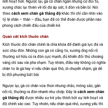
linh hoạt hơn. Ngược lại, gà có chân ngắn nhưng cơ đùi to,
xương chắc lại thiên về lối đá áp sát, lì đòn và bền bỉ. Nói
theo
cách xem chân gà thắng độ
khác thì chỉ cần nhìn vào
tỷ lệ chân – thân – đầu, bạn đã có thể đoán được phần nào
phong cách chiến đấu của chiến kê.
Quan sát kích thước chân
Kích thước đôi chân chính là chìa khóa để đánh giá lực đá và
sức chịu đòn. Những con gà có cẳng to, xương ống nổi rõ
thường sở hữu cú ra đòn cực mạnh, đủ khiến đối thủ choáng
váng chỉ sau vài pha chạm. Tuy nhiên, điều này không có nghĩa
chân to là gà hay vì nếu chân quá thô, di chuyển chậm, gà dễ
bị đối phương bắt bài.
Ngược lại, gà có chân vừa thon nhưng chắc, móng sắc, gân
nổi rõ, thường ra đòn nhanh như chớp. Đây là
cách xem chân
gà thắng độ
được nhiều sư kê yêu thích bởi sự linh hoạt và
độ chính xác cao. Tuy nhiên, nếu chân quá nhỏ, xương yếu thì