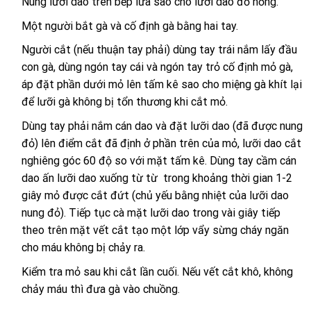
Nung lưỡi dao trên bếp lửa sao cho lưỡi dao đỏ hồng.
Một người bắt gà và cố định gà bằng hai tay.
Người cắt (nếu thuận tay phải) dùng tay trái nắm lấy đầu
con gà, dùng ngón tay cái và ngón tay trỏ cố định mỏ gà,
áp đặt phần dưới mỏ lên tấm kê sao cho miệng gà khít lại
để lưỡi gà không bị tổn thương khi cắt mỏ.
Dùng tay phải nắm cán dao và đặt lưỡi dao (đã được nung
đỏ) lên điểm cắt đã định ở phần trên của mỏ, lưỡi dao cắt
nghiêng góc 60 độ so với mặt tấm kê. Dùng tay cầm cán
dao ấn lưỡi dao xuống từ từ trong khoảng thời gian 1-2
giây mỏ được cắt đứt (chủ yếu bằng nhiệt của lưỡi dao
nung đỏ). Tiếp tục cà mặt lưỡi dao trong vài giây tiếp
theo trên mặt vết cắt tạo một lớp vẩy sừng cháy ngăn
cho máu không bị chảy ra.
Kiểm tra mỏ sau khi cắt lần cuối. Nếu vết cắt khô, không
chảy máu thì đưa gà vào chuồng.