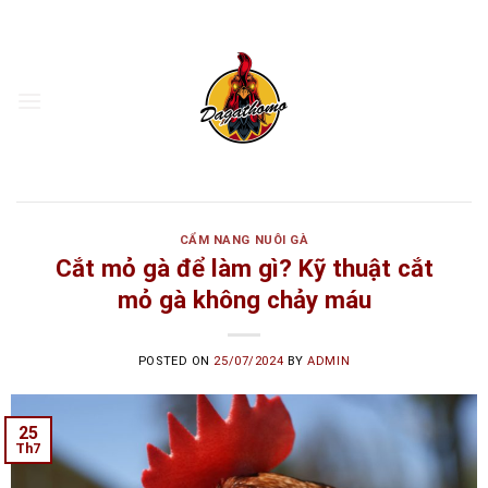
Skip
to
content
CẨM NANG NUÔI GÀ
Cắt mỏ gà để làm gì? Kỹ thuật cắt
mỏ gà không chảy máu
POSTED ON
25/07/2024
BY
ADMIN
25
Th7