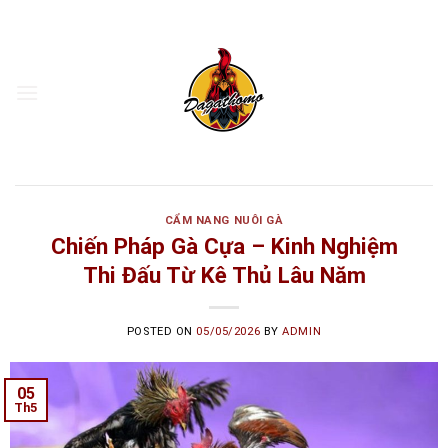
Skip
to
content
CẨM NANG NUÔI GÀ
Chiến Pháp Gà Cựa – Kinh Nghiệm
Thi Đấu Từ Kê Thủ Lâu Năm
POSTED ON
05/05/2026
BY
ADMIN
05
Th5