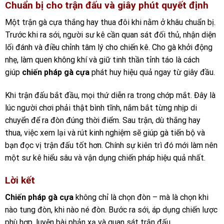
Chuẩn bị cho trận đấu và giây phút quyết định
Một trận gà cựa thắng hay thua đôi khi nằm ở khâu chuẩn bị.
Trước khi ra sới, người sư kê cần quan sát đối thủ, nhận diện
lối đánh và điều chỉnh tâm lý cho chiến kê. Cho gà khởi động
nhẹ, làm quen không khí và giữ tinh thần tỉnh táo là cách
giúp
chiến pháp gà cựa
phát huy hiệu quả ngay từ giây đầu.
Khi trận đấu bắt đầu, mọi thứ diễn ra trong chớp mắt. Đây là
lúc người chơi phải thật bình tĩnh, nắm bắt từng nhịp di
chuyển để ra đòn đúng thời điểm. Sau trận, dù thắng hay
thua, việc xem lại và rút kinh nghiệm sẽ giúp gà tiến bộ và
bạn đọc vị trận đấu tốt hơn. Chính sự kiên trì đó mới làm nên
một sư kê hiểu sâu và vận dụng chiến pháp hiệu quả nhất.
Lời kết
Chiến pháp gà cựa
không chỉ là chọn đòn – mà là chọn khi
nào tung đòn, khi nào né đòn. Bước ra sới, áp dụng chiến lược
phù hợp, luyện bài phản xạ và quan sát trận đấu.