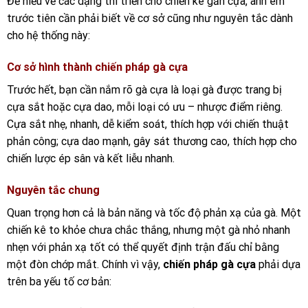
Để hiểu về các dạng thi triển cho chiến kê gắn cựa, anh em
trước tiên cần phải biết về cơ sở cũng như nguyên tắc dành
cho hệ thống này:
Cơ sở hình thành chiến pháp gà cựa
Trước hết, bạn cần nắm rõ gà cựa là loại gà được trang bị
cựa sắt hoặc cựa dao, mỗi loại có ưu – nhược điểm riêng.
Cựa sắt nhẹ, nhanh, dễ kiểm soát, thích hợp với chiến thuật
phản công; cựa dao mạnh, gây sát thương cao, thích hợp cho
chiến lược ép sân và kết liễu nhanh.
Nguyên tắc chung
Quan trọng hơn cả là bản năng và tốc độ phản xạ của gà. Một
chiến kê to khỏe chưa chắc thắng, nhưng một gà nhỏ nhanh
nhẹn với phản xạ tốt có thể quyết định trận đấu chỉ bằng
một đòn chớp mắt. Chính vì vậy,
chiến pháp gà cựa
phải dựa
trên ba yếu tố cơ bản: