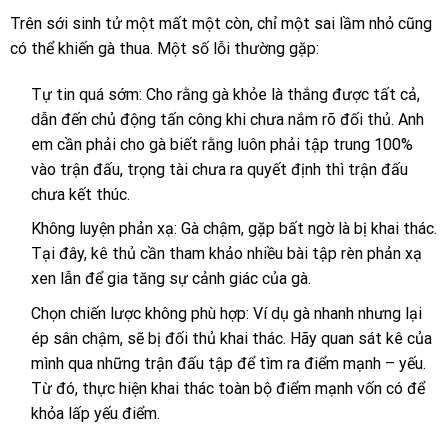
Trên sới sinh tử một mất một còn, chỉ một sai lầm nhỏ cũng
có thể khiến gà thua. Một số lỗi thường gặp:
Tự tin quá sớm: Cho rằng gà khỏe là thắng được tất cả,
dẫn đến chủ động tấn công khi chưa nắm rõ đối thủ. Anh
em cần phải cho gà biết rằng luôn phải tập trung 100%
vào trận đấu, trọng tài chưa ra quyết định thì trận đấu
chưa kết thúc.
Không luyện phản xạ: Gà chậm, gặp bất ngờ là bị khai thác.
Tại đây, kê thủ cần tham khảo nhiều bài tập rèn phản xạ
xen lẫn để gia tăng sự cảnh giác của gà.
Chọn chiến lược không phù hợp: Ví dụ gà nhanh nhưng lại
ép sân chậm, sẽ bị đối thủ khai thác. Hãy quan sát kê của
mình qua những trận đấu tập để tìm ra điểm mạnh – yếu.
Từ đó, thực hiện khai thác toàn bộ điểm mạnh vốn có để
khỏa lấp yếu điểm.