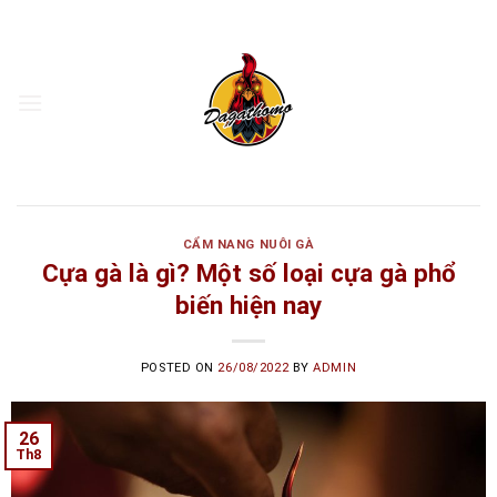
Skip
to
content
CẨM NANG NUÔI GÀ
Cựa gà là gì? Một số loại cựa gà phổ
biến hiện nay
POSTED ON
26/08/2022
BY
ADMIN
26
Th8