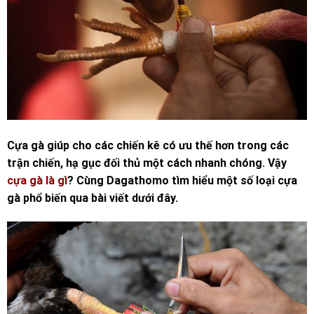
Cựa gà giúp cho các chiến kê có ưu thế hơn trong các
trận chiến, hạ gục đối thủ một cách nhanh chóng. Vậy
cựa gà là gì
? Cùng Dagathomo tìm hiểu một số loại cựa
gà phổ biến qua bài viết dưới đây.