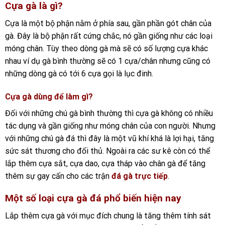
Cựa gà là gì?
Cựa là một bộ phận nằm ở phía sau, gần phần gót chân của
gà. Đây là bộ phận rất cứng chắc, nó gần giống như các loại
móng chân. Tùy theo dòng gà mà sẽ có số lượng cựa khác
nhau ví dụ gà bình thường sẽ có 1 cựa/chân nhưng cũng có
những dòng gà có tới 6 cựa gọi là lục đinh.
Cựa gà dùng để làm gì?
Đối với những chú gà bình thường thì cựa gà không có nhiều
tác dụng và gần giống như móng chân của con người. Nhưng
với những chú gà đá thì đây là một vũ khí khá là lợi hại, tăng
sức sát thương cho đối thủ. Ngoài ra các sư kê còn có thể
lắp thêm cựa sắt, cựa dao, cựa tháp vào chân gà để tăng
thêm sự gay cấn cho các trận
đá gà trực tiếp
.
Một số loại cựa gà đá phổ biến hiện nay
Lắp thêm cựa gà với mục đích chung là tăng thêm tính sát