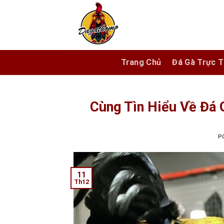
Skip
to
content
Trang Chủ
Đá Gà Trực T
Cùng Tìn Hiểu Về Đá 
P
11
Th12