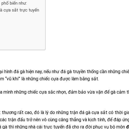
 phổ biến như:
gà cựa sắt trực tuyến
ại hình đá gà hiện nay, nếu như đá gà truyền thống cần những chi
m “vũ khí” là những chiếc cựa được làm bằng sắt.
của mình những chiếc cựa sắc nhọn, đảm bảo vừa vặn để gà cảm 
thương rất cao, đó là lý do những trận đá gà cựa sắt có thời gi
 các trận đấu trở nên vô cùng căng thẳng và kịch tính, để đáp ứn
gà thì những nhà cái trực tuyến đã cho ra đời phục vụ bộ môn
đ