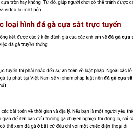
 cựa tròn hay không. Từ đó, giúp người chơi có thể tránh được c
à video lại một nẻo.
c loại hình đá gà cựa sắt trực tuyến
 tổng kết được các ý kiến đánh giá của các anh em về
đá gà cựa 
việc đá gà truyền thống:
ực tuyến thì phải nhắc đến sự an toàn về luật pháp. Ngoài các lễ 
 gà tự phát tại Việt Nam sẽ vi phạm pháp luật nên
đá gà cựa sắ
hất.
các bài toán về thời gian và địa lý. Nếu bạn là một người yêu thí
i gian để đến các đấu trường gà chuyên nghiệp thì đừng lo, chỉ c
có thể xem đá gà ở bất cứ đâu chỉ với một chiếc điện thoại di