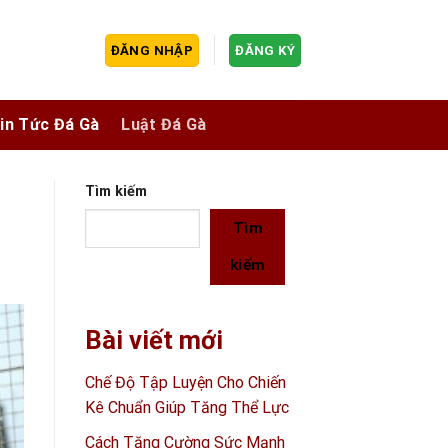
ĐĂNG NHẬP
ĐĂNG KÝ
in Tức Đá Gà
Luật Đá Gà
Tìm kiếm
Tìm
kiếm
Bài viết mới
Chế Độ Tập Luyện Cho Chiến
Kê Chuẩn Giúp Tăng Thể Lực
Cách Tăng Cường Sức Mạnh