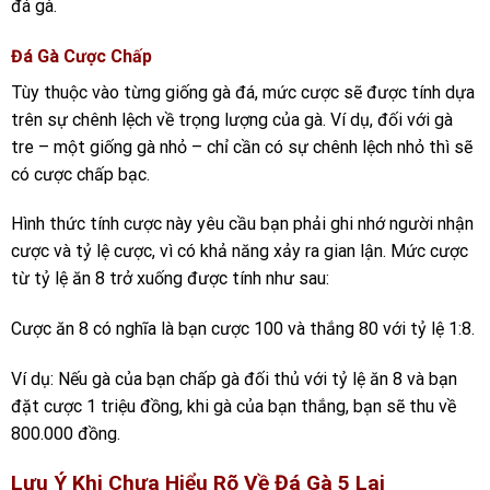
đá gà.
Đá Gà Cược Chấp
Tùy thuộc vào từng giống gà đá, mức cược sẽ được tính dựa
trên sự chênh lệch về trọng lượng của gà. Ví dụ, đối với gà
tre – một giống gà nhỏ – chỉ cần có sự chênh lệch nhỏ thì sẽ
có cược chấp bạc.
Hình thức tính cược này yêu cầu bạn phải ghi nhớ người nhận
cược và tỷ lệ cược, vì có khả năng xảy ra gian lận. Mức cược
từ tỷ lệ ăn 8 trở xuống được tính như sau:
Cược ăn 8 có nghĩa là bạn cược 100 và thắng 80 với tỷ lệ 1:8.
Ví dụ: Nếu gà của bạn chấp gà đối thủ với tỷ lệ ăn 8 và bạn
đặt cược 1 triệu đồng, khi gà của bạn thắng, bạn sẽ thu về
800.000 đồng.
Lưu Ý Khi Chưa Hiểu Rõ Về Đá Gà 5 Lai