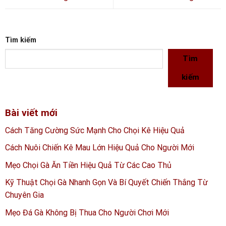
Tìm kiếm
Tìm
kiếm
Bài viết mới
Cách Tăng Cường Sức Mạnh Cho Chọi Kê Hiệu Quả
Cách Nuôi Chiến Kê Mau Lớn Hiệu Quả Cho Người Mới
Mẹo Chọi Gà Ăn Tiền Hiệu Quả Từ Các Cao Thủ
Kỹ Thuật Chọi Gà Nhanh Gọn Và Bí Quyết Chiến Thắng Từ
Chuyên Gia
Mẹo Đá Gà Không Bị Thua Cho Người Chơi Mới