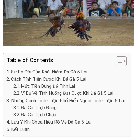
Table of Contents
Sự Ra Đời Của Khái Niệm Đá Gà 5 Lai
Cách Tính Tiền Cược Khi Đá Gà 5 Lai
Mức Tiền Dùng Để Tính Lai
Ví Dụ Về Tình Huống Đặt Cược Khi Đá Gà 5 Lai
Những Cách Tính Cược Phổ Biến Ngoài Tính Cược 5 Lai
Đá Gà Cược Đồng
Đá Gà Cược Chấp
Lưu Ý Khi Chưa Hiểu Rõ Về Đá Gà 5 Lai
Kết Luận