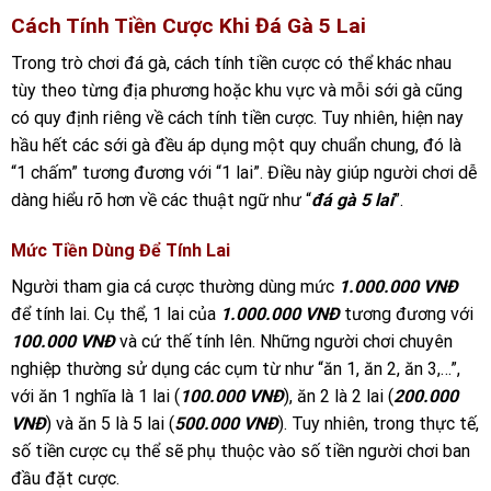
Cách Tính Tiền Cược Khi Đá Gà 5 Lai
Trong trò chơi đá gà, cách tính tiền cược có thể khác nhau
tùy theo từng địa phương hoặc khu vực và mỗi sới gà cũng
có quy định riêng về cách tính tiền cược. Tuy nhiên, hiện nay
hầu hết các sới gà đều áp dụng một quy chuẩn chung, đó là
“1 chấm” tương đương với “1 lai”. Điều này giúp người chơi dễ
dàng hiểu rõ hơn về các thuật ngữ như “
đá gà 5 lai
”.
Mức Tiền Dùng Để Tính Lai
Người tham gia cá cược thường dùng mức
1.000.000 VNĐ
để tính lai. Cụ thể, 1 lai của
1.000.000 VNĐ
tương đương với
100.000 VNĐ
và cứ thế tính lên. Những người chơi chuyên
nghiệp thường sử dụng các cụm từ như “ăn 1, ăn 2, ăn 3,…”,
với ăn 1 nghĩa là 1 lai (
100.000 VNĐ
), ăn 2 là 2 lai (
200.000
VNĐ
) và ăn 5 là 5 lai (
500.000 VNĐ
). Tuy nhiên, trong thực tế,
số tiền cược cụ thể sẽ phụ thuộc vào số tiền người chơi ban
đầu đặt cược.