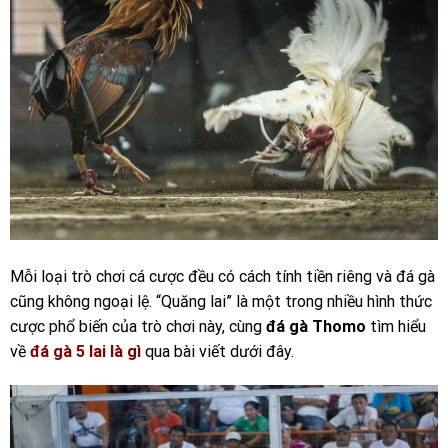
Mỗi loại trò chơi cá cược đều có cách tính tiền riêng và đá gà
cũng không ngoại lệ. “Quăng lai” là một trong nhiều hình thức
cược phổ biến của trò chơi này, cùng
đá gà Thomo
tìm hiểu
về
đá gà 5 lai là gì
qua bài viết dưới đây.