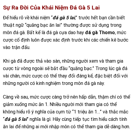
Sự Ra Đời Của Khái Niệm Đá Gà 5 Lai
Để hiểu rõ về khái niệm “
đá gà 5 lai
,” trước hết bạn cần biết
thuật ngữ “quăng bạc ăn lai” thường được sử dụng trong
môn đá gà. Bất kể là đá gà cựa dao hay
đá gà Thomo
, mức
cược cố định luôn được xác định trước khi các chiến kê bước
vào trận đấu.
Khi gà đã được thả vào sàn, những người xem và tham gia
cược từ vòng ngoài sẽ bắt đầu “quăng bạc.” Trong lúc gà đá
vài chân, mức cược có thể thay đổi đáng kể, đặc biệt đối với
những người có kinh nghiệm trong môn đá gà này.
Càng về sau, mức cược càng trở nên hấp dẫn, thậm chí có thể
giảm xuống mức ăn 1. Nhiều người mới tham gia có thể
không hiểu rõ ý nghĩa của cụm từ “1 triệu ăn 1…” và thắc mắc
“
đá gà 5 lai
” nghĩa là gì. Hãy cùng tiếp tục tìm hiểu cách tính
ăn lai để những ai mới nhập môn có thể tham gia dễ dàng hơn.