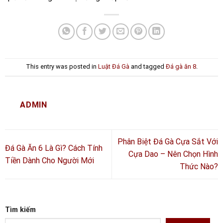
This entry was posted in
Luật Đá Gà
and tagged
Đá gà ăn 8
.
ADMIN
Phân Biệt Đá Gà Cựa Sắt Với
Đá Gà Ăn 6 Là Gì? Cách Tính
Cựa Dao – Nên Chọn Hình
Tiền Dành Cho Người Mới
Thức Nào?
Tìm kiếm