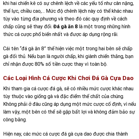
khi hai chiến kê có sự chênh lệch về các yếu tố như cân nặng,
thể lực, chiều cao,… Mức độ chênh lệch này có thể khác nhau
tùy vào từng địa phương và theo đó các quy định về cách
chấp cũng sẽ thay đổi.
Đá gà ăn 8
là một trong những hình
thức cá cược phổ biến nhất và được áp dụng rộng rãi.
Cái tên “đá gà ăn 8” thể hiện việc một trong hai bên sẽ chấp
gà đối thủ. Nếu bạn là người chấp, khi giành chiến thắng, bạn
chỉ nhận được 80% số tiền cược thay vì toàn bộ.
Các Loại Hình Cá Cược Khi Chơi Đá Gà Cựa Dao
Khi tham gia cá cược đá gà, sẽ có nhiều mức cược khác nhau
tùy thuộc vào giống gà và đặc điểm thể chất của chúng.
Không phải ở đâu cũng áp dụng một mức cược cố định, vì nếu
làm vậy, một bên có thể sẽ gặp bất lợi và không đảm bảo sự
công bằng.
Hiện nay, các mức cá cược đá gà cựa dao được chia thành