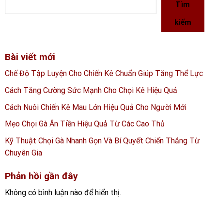
Tìm
kiếm
Bài viết mới
Chế Độ Tập Luyện Cho Chiến Kê Chuẩn Giúp Tăng Thể Lực
Cách Tăng Cường Sức Mạnh Cho Chọi Kê Hiệu Quả
Cách Nuôi Chiến Kê Mau Lớn Hiệu Quả Cho Người Mới
Mẹo Chọi Gà Ăn Tiền Hiệu Quả Từ Các Cao Thủ
Kỹ Thuật Chọi Gà Nhanh Gọn Và Bí Quyết Chiến Thắng Từ
Chuyên Gia
Phản hồi gần đây
Không có bình luận nào để hiển thị.