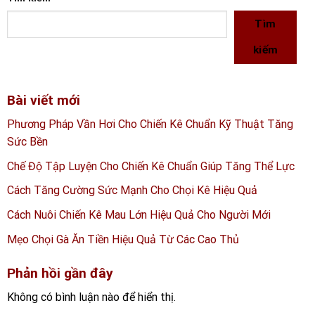
Tìm
kiếm
Bài viết mới
Phương Pháp Vần Hơi Cho Chiến Kê Chuẩn Kỹ Thuật Tăng
Sức Bền
Chế Độ Tập Luyện Cho Chiến Kê Chuẩn Giúp Tăng Thể Lực
Cách Tăng Cường Sức Mạnh Cho Chọi Kê Hiệu Quả
Cách Nuôi Chiến Kê Mau Lớn Hiệu Quả Cho Người Mới
Mẹo Chọi Gà Ăn Tiền Hiệu Quả Từ Các Cao Thủ
Phản hồi gần đây
Không có bình luận nào để hiển thị.