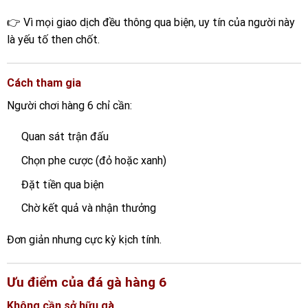
👉 Vì mọi giao dịch đều thông qua biện, uy tín của người này
là yếu tố then chốt.
Cách tham gia
Người chơi hàng 6 chỉ cần:
Quan sát trận đấu
Chọn phe cược (đỏ hoặc xanh)
Đặt tiền qua biện
Chờ kết quả và nhận thưởng
Đơn giản nhưng cực kỳ kịch tính.
Ưu điểm của đá gà hàng 6
Không cần sở hữu gà