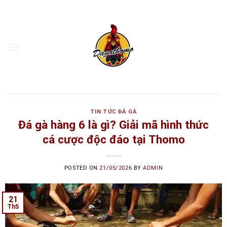
Skip
to
content
TIN TỨC ĐÁ GÀ
Đá gà hàng 6 là gì? Giải mã hình thức
cá cược độc đáo tại Thomo
POSTED ON
21/05/2026
BY
ADMIN
21
Th5