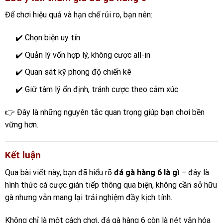
Để chơi hiệu quả và hạn chế rủi ro, bạn nên:
✔️ Chọn biện uy tín
✔️ Quản lý vốn hợp lý, không cược all-in
✔️ Quan sát kỹ phong độ chiến kê
✔️ Giữ tâm lý ổn định, tránh cược theo cảm xúc
👉 Đây là những nguyên tắc quan trọng giúp bạn chơi bền
vững hơn.
Kết luận
Qua bài viết này, bạn đã hiểu rõ
đá gà hàng 6 là gì
– đây là
hình thức cá cược gián tiếp thông qua biện, không cần sở hữu
gà nhưng vẫn mang lại trải nghiệm đầy kịch tính.
Không chỉ là một cách chơi, đá gà hàng 6 còn là nét văn hóa