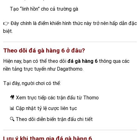
Tạo “linh hồn” cho cả trường gà
👉 Đây chính là điểm khiến hình thức này trở nên hấp dẫn đặc
biệt.
Theo dõi đá gà hàng 6 ở đâu?
Hiện nay, bạn có thể theo dõi
đá gà hàng 6
thông qua các
nền tảng trực tuyến như Dagathomo.
Tại đây, người chơi có thể:
🎥 Xem trực tiếp các trận đấu từ Thomo
📊 Cập nhật tỷ lệ cược liên tục
🔍 Theo dõi diễn biến trận đấu chi tiết
Lưu ý khi tham gia đá gà hàng 6