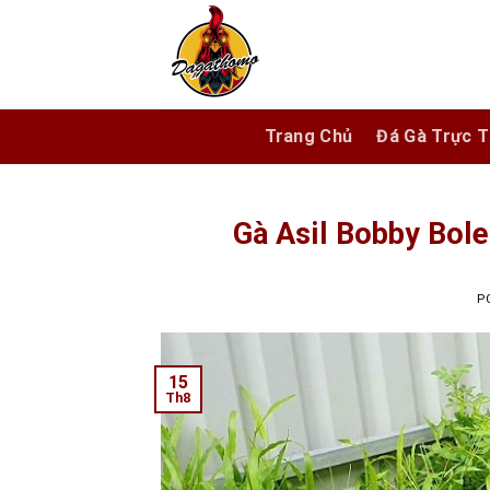
Skip
to
content
Trang Chủ
Đá Gà Trực T
Gà Asil Bobby Bole
P
15
Th8