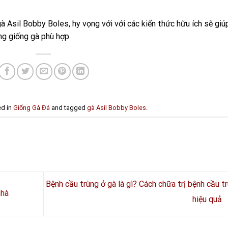
 gà Asil Bobby Boles, hy vọng với với các kiến thức hữu ích sẽ giú
g giống gà phù hợp.
ed in
Giống Gà Đá
and tagged
gà Asil Bobby Boles
.
Bệnh cầu trùng ở gà là gì? Cách chữa trị bệnh cầu t
nhà
hiệu quả