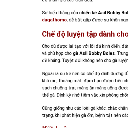
Sự hiếu thắng của
chiến kê Asil Bobby Bo
dagathomo
, dễ bắt gặp được sự khôn ngoa
Chế độ luyện tập dành cho
Cho dù được lai tạo với lối đá kinh điển, 
và phù hợp cho
gà Asil Bobby Boles
. Trun
đề kháng. Tuyệt đối không nên cho gà luyện
Ngoài ra sư kê nên có chế độ dinh dưỡng đầy
khô ráo, thoáng mát, đảm bảo được tiêu c
sạch chuồng trại, máng ăn máng uống được 
thể gà. Định kỳ nhớ tiêm vắc xin phòng chố
Cũng giống như các loài gà khác, chắc chắn 
trạng, khi phát hiện gà ốm, bệnh tật nên các