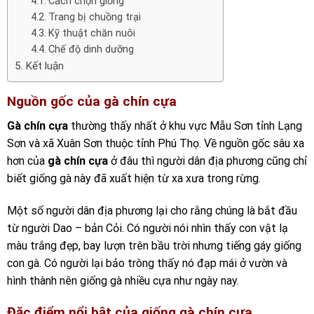
Cách chọn giống
Trang bị chuồng trại
Kỹ thuật chăn nuôi
Chế độ dinh dưỡng
Kết luận
Nguồn gốc của gà chín cựa
Gà chín cựa
thường thấy nhất ở khu vực Mẫu Sơn tỉnh Lạng
Sơn và xã Xuân Sơn thuộc tỉnh Phú Thọ. Về nguồn gốc sâu xa
hơn của
gà chín cựa
ở đâu thì người dân địa phương cũng chỉ
biết giống gà này đã xuất hiện từ xa xưa trong rừng.
Một số người dân địa phương lại cho rằng chúng là bắt đầu
từ người Dao – bản Cỏi. Có người nói nhìn thấy con vật lạ
màu trắng đẹp, bay lượn trên bầu trời nhưng tiếng gáy giống
con gà. Có người lại bảo trông thấy nó đạp mái ở vườn và
hình thành nên giống gà nhiều cựa như ngày nay.
Đặc điểm nổi bật của giống gà chín cựa