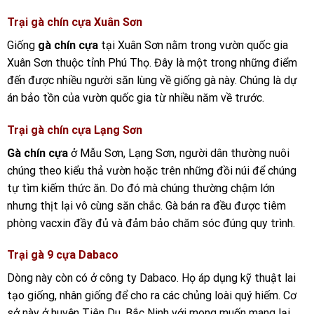
Trại gà chín cựa Xuân Sơn
Giống
gà chín cựa
tại Xuân Sơn nằm trong vườn quốc gia
Xuân Sơn thuộc tỉnh Phú Thọ. Đây là một trong những điểm
đến được nhiều người săn lùng về giống gà này. Chúng là dự
án bảo tồn của vườn quốc gia từ nhiều năm về trước.
Trại gà chín cựa Lạng Sơn
Gà chín cựa
ở Mẫu Sơn, Lạng Sơn, người dân thường nuôi
chúng theo kiểu thả vườn hoặc trên những đồi núi để chúng
tự tìm kiếm thức ăn. Do đó mà chúng thường chậm lớn
nhưng thịt lại vô cùng săn chắc. Gà bán ra đều được tiêm
phòng vacxin đầy đủ và đảm bảo chăm sóc đúng quy trình.
Trại gà 9 cựa Dabaco
Dòng này còn có ở công ty Dabaco. Họ áp dụng kỹ thuật lai
tạo giống, nhân giống để cho ra các chủng loài quý hiếm. Cơ
sở này ở huyện Tiên Du, Bắc Ninh với mong muốn mang lại