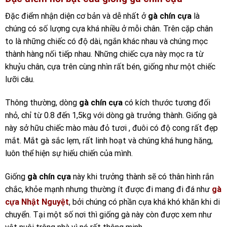
Đặc điểm nhận diện cơ bản và dễ nhất ở
gà chín cựa
là
chúng có số lượng cựa khá nhiều ở mỗi chân. Trên cặp chân
to là những chiếc có độ dài, ngắn khác nhau và chúng mọc
thành hàng nối tiếp nhau. Những chiếc cựa này mọc ra từ
khuỷu chân, cựa trên cùng nhìn rất bén, giống như một chiếc
lưỡi câu.
Thông thường, dòng
gà chín cựa
có kích thước tương đối
nhỏ, chỉ từ 0.8 đến 1,5kg với dòng gà trưởng thành. Giống gà
này sở hữu chiếc mào màu đỏ tươi , đuôi có độ cong rất đẹp
mắt. Mắt gà sắc lẹm, rất linh hoạt và chúng khá hung hăng,
luôn thể hiện sự hiếu chiến của mình.
Giống
gà chín cựa
này khi trưởng thành sẽ có thân hình rắn
chắc, khỏe mạnh nhưng thường ít được đi mang đi đá như
gà
cựa Nhật Nguyệt
, bởi chúng có phần cựa khá khó khăn khi di
chuyển. Tại một số nơi thì giống gà này còn được xem như