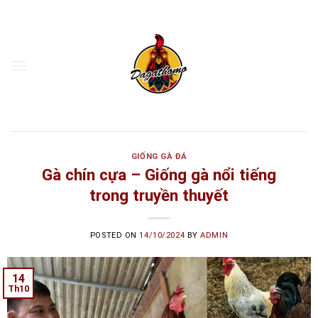
Skip
to
content
GIỐNG GÀ ĐÁ
Gà chín cựa – Giống gà nổi tiếng
trong truyền thuyết
POSTED ON
14/10/2024
BY
ADMIN
14
Th10