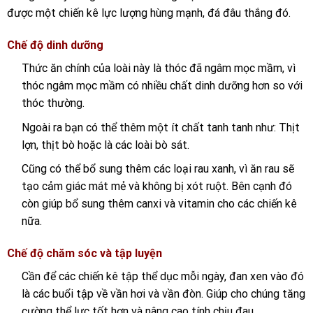
được một chiến kê lực lượng hùng mạnh, đá đâu thắng đó.
Chế độ dinh dưỡng
Thức ăn chính của loài này là thóc đã ngâm mọc mầm, vì
thóc ngâm mọc mầm có nhiều chất dinh dưỡng hơn so với
thóc thường.
Ngoài ra bạn có thể thêm một ít chất tanh tanh như: Thịt
lợn, thịt bò hoặc là các loài bò sát.
Cũng có thể bổ sung thêm các loại rau xanh, vì ăn rau sẽ
tạo cảm giác mát mẻ và không bị xót ruột. Bên cạnh đó
còn giúp bổ sung thêm canxi và vitamin cho các chiến kê
nữa.
Chế độ chăm sóc và tập luyện
Cần để các chiến kê tập thể dục mỗi ngày, đan xen vào đó
là các buổi tập về vần hơi và vần đòn. Giúp cho chúng tăng
cường thể lực tốt hơn và nâng cao tính chịu đau.