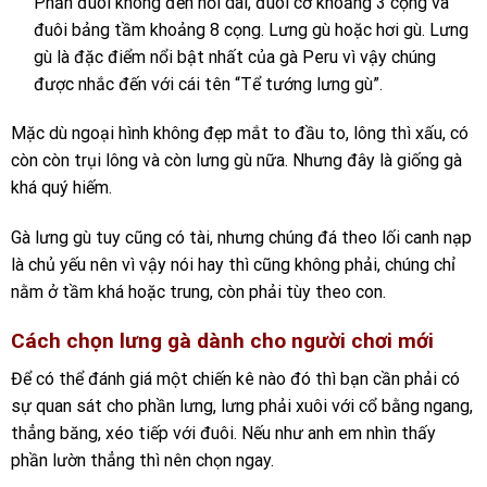
Phần đuôi không đến nổi dài, đuôi cờ khoảng 3 cọng và
đuôi bảng tầm khoảng 8 cọng. Lưng gù hoặc hơi gù. Lưng
gù là đặc điểm nổi bật nhất của gà Peru vì vậy chúng
được nhắc đến với cái tên “Tể tướng lưng gù”.
Mặc dù ngoại hình không đẹp mắt to đầu to, lông thì xấu, có
còn còn trụi lông và còn lưng gù nữa. Nhưng đây là giống gà
khá quý hiếm.
Gà lưng gù tuy cũng có tài, nhưng chúng đá theo lối canh nạp
là chủ yếu nên vì vậy nói hay thì cũng không phải, chúng chỉ
nằm ở tầm khá hoặc trung, còn phải tùy theo con.
Cách chọn lưng gà dành cho người chơi mới
Để có thể đánh giá một chiến kê nào đó thì bạn cần phải có
sự quan sát cho phần lưng, lưng phải xuôi với cổ bằng ngang,
thẳng băng, xéo tiếp với đuôi. Nếu như anh em nhìn thấy
phần lườn thẳng thì nên chọn ngay.