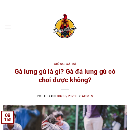
Skip
to
content
GIỐNG GÀ ĐÁ
Gà lưng gù là gì? Gà đá lưng gù có
chơi được không?
POSTED ON
08/03/2023
BY
ADMIN
08
Th3