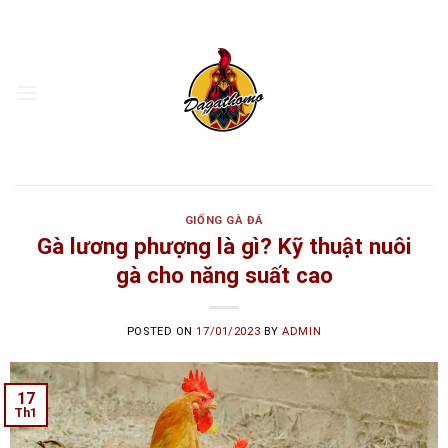
Skip
to
content
GIỐNG GÀ ĐÁ
Gà lương phượng là gì? Kỹ thuật nuôi
gà cho năng suất cao
POSTED ON
17/01/2023
BY
ADMIN
17
Th1