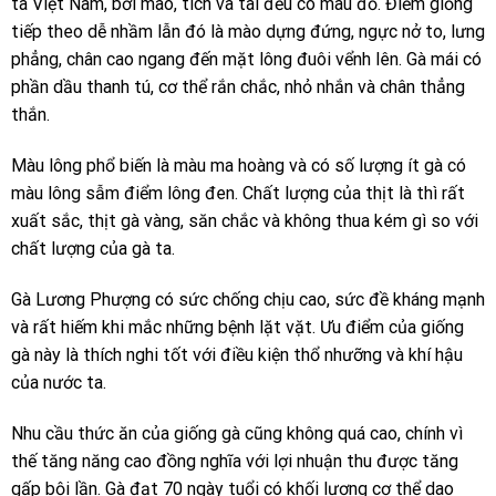
ta Việt Nam, bởi mào, tích và tai đều có màu đỏ. Điểm giống
tiếp theo dễ nhầm lẫn đó là mào dựng đứng, ngực nở to, lưng
phẳng, chân cao ngang đến mặt lông đuôi vểnh lên. Gà mái có
phần dầu thanh tú, cơ thể rắn chắc, nhỏ nhắn và chân thẳng
thắn.
Màu lông phổ biến là màu ma hoàng và có số lượng ít gà có
màu lông sẫm điểm lông đen. Chất lượng của thịt là thì rất
xuất sắc, thịt gà vàng, săn chắc và không thua kém gì so với
chất lượng của gà ta.
Gà Lương Phượng có sức chống chịu cao, sức đề kháng mạnh
và rất hiếm khi mắc những bệnh lặt vặt. Ưu điểm của giống
gà này là thích nghi tốt với điều kiện thổ nhưỡng và khí hậu
của nước ta.
Nhu cầu thức ăn của giống gà cũng không quá cao, chính vì
thế tăng năng cao đồng nghĩa với lợi nhuận thu được tăng
gấp bội lần. Gà đạt 70 ngày tuổi có khối lượng cơ thể dao