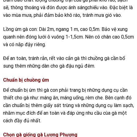
sẽ, thông thoáng và đón được ánh sángchiếu vào. Đặc biệt là
vào mùa mưa, phải đảm bảo khô ráo, tránh mưa gió vào.
Lồng úm gà con: Dài 2m, ngang 1 m, cao 0,5m. Bảo vệ xung
quanh nên đóng lưới ô vuông 1-1,5cm. Nên có chân cao 0,5cm
và có nắp đậy riêng.
Để an toàn, tránh rắn, rết vào cắn gà thì chuồng gà cần bổ
sung thêm những dàn cho gà đậu ngủ đêm.
Chuẩn bị chuồng úm
Để chuẩn bị úm thì gà con phải trang bị những dụng cụ cần
thiết cho gà như: máng ăn, máng uống, rèm che. Bên cạnh đó
cần chuẩn bị thêm giấy sát trùng và những dụng cụ làm sạch,
nhằm mục đích để an toàn và đáp ứng nhu cầu cùa gà một
cách đầy đủ nhất.
Chọn gà giống gà Lương Phượng