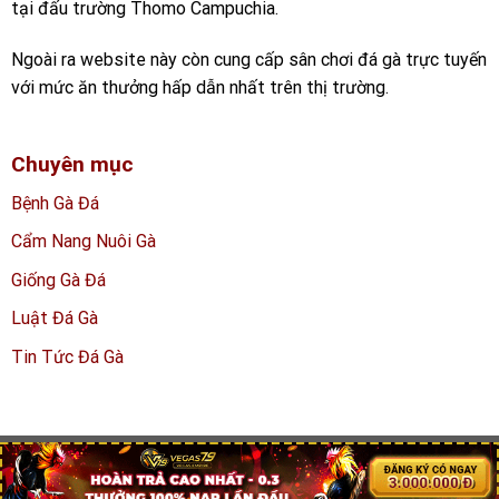
tại đấu trường Thomo Campuchia.
Ngoài ra website này còn cung cấp sân chơi đá gà trực tuyến
với mức ăn thưởng hấp dẫn nhất trên thị trường.
Chuyên mục
Bệnh Gà Đá
Cẩm Nang Nuôi Gà
Giống Gà Đá
Luật Đá Gà
Tin Tức Đá Gà
Copyright 2026 ©
dagathomoo.net