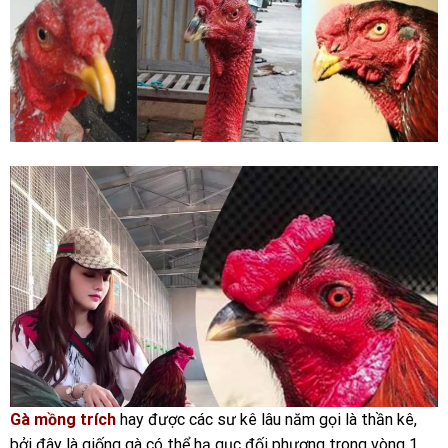
Gà mồng trích
hay được các sư kê lâu năm gọi là thần kê,
bởi đây là giống gà có thể hạ gục đối phương trong vòng 1