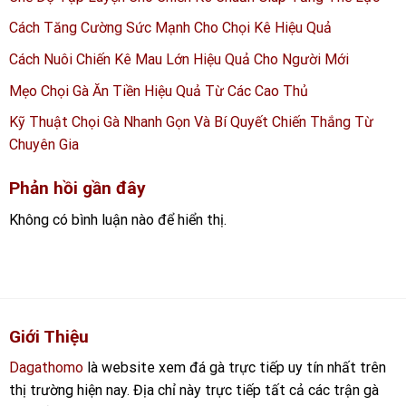
Cách Tăng Cường Sức Mạnh Cho Chọi Kê Hiệu Quả
Cách Nuôi Chiến Kê Mau Lớn Hiệu Quả Cho Người Mới
Mẹo Chọi Gà Ăn Tiền Hiệu Quả Từ Các Cao Thủ
Kỹ Thuật Chọi Gà Nhanh Gọn Và Bí Quyết Chiến Thắng Từ
Chuyên Gia
Phản hồi gần đây
Không có bình luận nào để hiển thị.
Giới Thiệu
Dagathomo
là website xem đá gà trực tiếp uy tín nhất trên
thị trường hiện nay. Địa chỉ này trực tiếp tất cả các trận gà