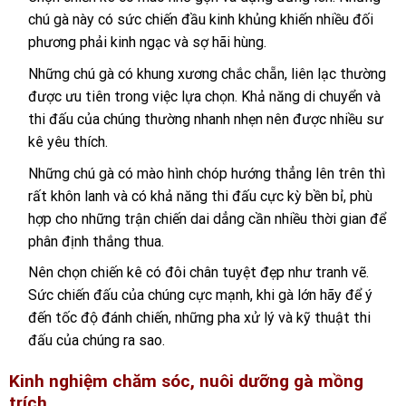
chú gà này có sức chiến đầu kinh khủng khiến nhiều đối
phương phải kinh ngạc và sợ hãi hùng.
Những chú gà có khung xương chắc chẵn, liên lạc thường
được ưu tiên trong việc lựa chọn. Khả năng di chuyển và
thi đấu của chúng thường nhanh nhẹn nên được nhiều sư
kê yêu thích.
Những chú gà có mào hình chóp hướng thẳng lên trên thì
rất khôn lanh và có khả năng thi đấu cực kỳ bền bỉ, phù
hợp cho những trận chiến dai dẳng cần nhiều thời gian để
phân định thắng thua.
Nên chọn chiến kê có đôi chân tuyệt đẹp như tranh vẽ.
Sức chiến đấu của chúng cực mạnh, khi gà lớn hãy để ý
đến tốc độ đánh chiến, những pha xử lý và kỹ thuật thi
đấu của chúng ra sao.
Kinh nghiệm chăm sóc, nuôi dưỡng gà mồng
trích