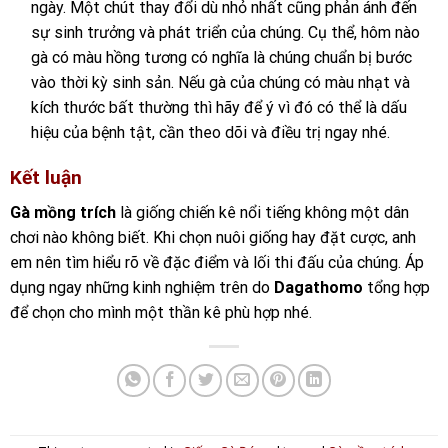
ngày. Một chút thay đổi dù nhỏ nhất cũng phản ánh đến
sự sinh trưởng và phát triển của chúng. Cụ thể, hôm nào
gà có màu hồng tương có nghĩa là chúng chuẩn bị bước
vào thời kỳ sinh sản. Nếu gà của chúng có màu nhạt và
kích thước bất thường thì hãy để ý vì đó có thể là dấu
hiệu của bệnh tật, cần theo dõi và điều trị ngay nhé.
Kết luận
Gà mồng trích
là giống chiến kê nổi tiếng không một dân
chơi nào không biết. Khi chọn nuôi giống hay đặt cược, anh
em nên tìm hiểu rõ về đặc điểm và lối thi đấu của chúng. Áp
dụng ngay những kinh nghiệm trên do
Dagathomo
tổng hợp
để chọn cho mình một thần kê phù hợp nhé.