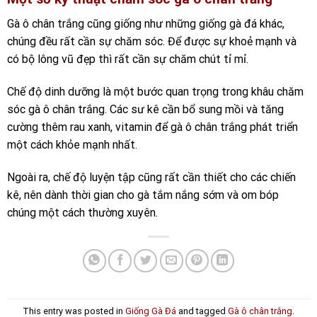
Gà ô chân trắng cũng giống như những giống gà đá khác,
chúng đều rất cần sự chăm sóc. Để được sự khoẻ mạnh và
có bộ lông vũ đẹp thì rất cần sự chăm chút tỉ mỉ.
Chế độ dinh dưỡng là một bước quan trọng trong khâu chăm
sóc gà ô chân trắng. Các sư kê cần bổ sung mồi và tăng
cường thêm rau xanh, vitamin để gà ô chân trắng phát triển
một cách khỏe mạnh nhất.
Ngoài ra, chế độ luyện tập cũng rất cần thiết cho các chiến
kê, nên dành thời gian cho gà tắm nắng sớm và om bóp
chúng một cách thường xuyên.
This entry was posted in
Giống Gà Đá
and tagged
Gà ô chân trắng
.