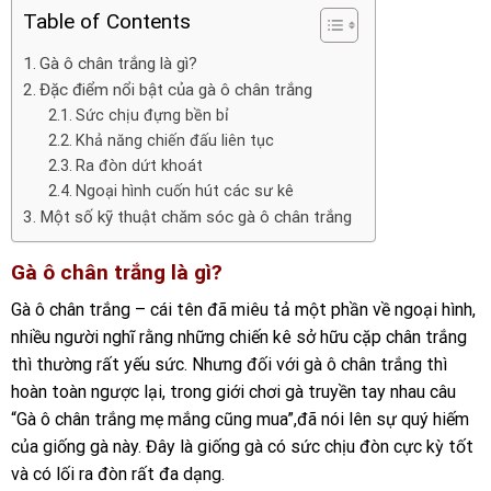
Table of Contents
Gà ô chân trắng là gì?
Đặc điểm nổi bật của gà ô chân trắng
Sức chịu đựng bền bỉ
Khả năng chiến đấu liên tục
Ra đòn dứt khoát
Ngoại hình cuốn hút các sư kê
Một số kỹ thuật chăm sóc gà ô chân trắng
Gà ô chân trắng là gì?
Gà ô chân trắng – cái tên đã miêu tả một phần về ngoại hình,
nhiều người nghĩ rằng những chiến kê sở hữu cặp chân trắng
thì thường rất yếu sức. Nhưng đối với gà ô chân trắng thì
hoàn toàn ngược lại, trong giới chơi gà truyền tay nhau câu
“Gà ô chân trắng mẹ mắng cũng mua”,đã nói lên sự quý hiếm
của giống gà này. Đây là giống gà có sức chịu đòn cực kỳ tốt
và có lối ra đòn rất đa dạng.