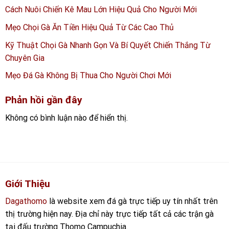
Cách Nuôi Chiến Kê Mau Lớn Hiệu Quả Cho Người Mới
Mẹo Chọi Gà Ăn Tiền Hiệu Quả Từ Các Cao Thủ
Kỹ Thuật Chọi Gà Nhanh Gọn Và Bí Quyết Chiến Thắng Từ
Chuyên Gia
Mẹo Đá Gà Không Bị Thua Cho Người Chơi Mới
Phản hồi gần đây
Không có bình luận nào để hiển thị.
Giới Thiệu
Dagathomo
là website xem đá gà trực tiếp uy tín nhất trên
thị trường hiện nay. Địa chỉ này trực tiếp tất cả các trận gà
tại đấu trường Thomo Campuchia.