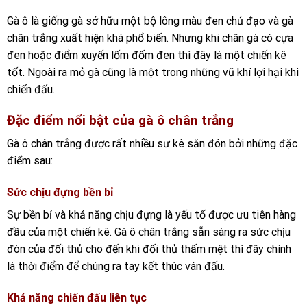
Gà ô là giống gà sở hữu một bộ lông màu đen chủ đạo và gà
chân trắng xuất hiện khá phổ biến. Nhưng khi chân gà có cựa
đen hoặc điểm xuyến lốm đốm đen thì đây là một chiến kê
tốt. Ngoài ra mỏ gà cũng là một trong những vũ khí lợi hại khi
chiến đấu.
Đặc điểm nổi bật của gà ô chân trắng
Gà ô chân trắng được rất nhiều sư kê săn đón bởi những đặc
điểm sau:
Sức chịu đựng bền bỉ
Sự bền bỉ và khả năng chịu đựng là yếu tố được ưu tiên hàng
đầu của một chiến kê. Gà ô chân trắng sẵn sàng ra sức chịu
đòn của đối thủ cho đến khi đối thủ thấm mệt thì đây chính
là thời điểm để chúng ra tay kết thúc ván đấu.
Khả năng chiến đấu liên tục