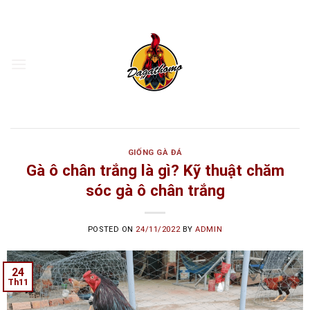
Skip
to
content
GIỐNG GÀ ĐÁ
Gà ô chân trắng là gì? Kỹ thuật chăm
sóc gà ô chân trắng
POSTED ON
24/11/2022
BY
ADMIN
24
Th11