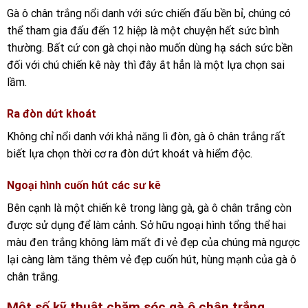
Gà ô chân trắng nổi danh với sức chiến đấu bền bỉ, chúng có
thể tham gia đấu đến 12 hiệp là một chuyện hết sức bình
thường. Bất cứ con gà chọi nào muốn dùng hạ sách sức bền
đối với chú chiến kê này thì đây ắt hẳn là một lựa chọn sai
lầm.
Ra đòn dứt khoát
Không chỉ nổi danh với khả năng lì đòn, gà ô chân trắng rất
biết lựa chọn thời cơ ra đòn dứt khoát và hiểm độc.
Ngoại hình cuốn hút các sư kê
Bên cạnh là một chiến kê trong làng gà, gà ô chân trắng còn
được sử dụng để làm cảnh. Sở hữu ngoại hình tổng thể hai
màu đen trắng không làm mất đi vẻ đẹp của chúng mà ngược
lại càng làm tăng thêm vẻ đẹp cuốn hút, hùng mạnh của gà ô
chân trắng.
Một số kỹ thuật chăm sóc gà ô chân trắng