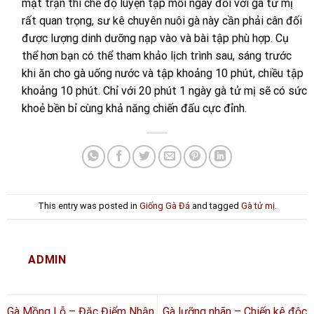
mặt trận thì chế độ luyện tập mỗi ngày đối với gà tử mị
rất quan trọng, sư kê chuyên nuôi gà này cần phải cân đối
được lượng dinh dưỡng nạp vào và bài tập phù hợp. Cụ
thể hơn bạn có thể tham khảo lịch trình sau, sáng trước
khi ăn cho gà uống nước và tập khoảng 10 phút, chiều tập
khoảng 10 phút. Chỉ với 20 phút 1 ngày gà tử mị sẽ có sức
khoẻ bền bỉ cùng khả năng chiến đấu cực đỉnh.
This entry was posted in
Giống Gà Đá
and tagged
Gà tử mị
.
ADMIN
Gà Mồng Lỗ – Đặc Điểm Nhận
Gà lưỡng nhãn – Chiến kê độc