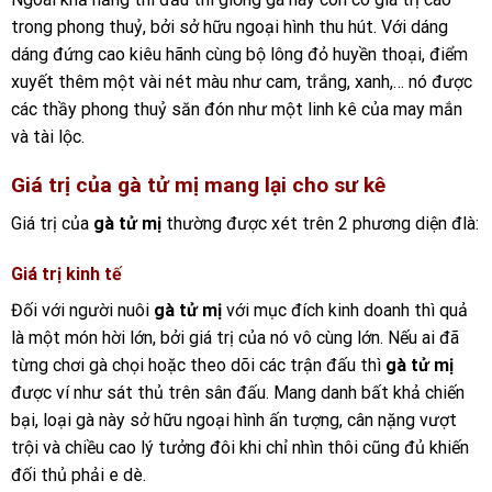
trong phong thuỷ, bởi sở hữu ngoại hình thu hút. Với dáng
dáng đứng cao kiêu hãnh cùng bộ lông đỏ huyền thoại, điểm
xuyết thêm một vài nét màu như cam, trắng, xanh,… nó được
các thầy phong thuỷ săn đón như một linh kê của may mắn
và tài lộc.
Giá trị của gà tử mị mang lại cho sư kê
Giá trị của
gà tử mị
thường được xét trên 2 phương diện đlà:
Giá trị kinh tế
Đối với người nuôi
gà tử mị
với mục đích kinh doanh thì quả
là một món hời lớn, bởi giá trị của nó vô cùng lớn. Nếu ai đã
từng chơi gà chọi hoặc theo dõi các trận đấu thì
gà tử mị
được ví như sát thủ trên sân đấu. Mang danh bất khả chiến
bại, loại gà này sở hữu ngoại hình ấn tượng, cân nặng vượt
trội và chiều cao lý tưởng đôi khi chỉ nhìn thôi cũng đủ khiến
đối thủ phải e dè.