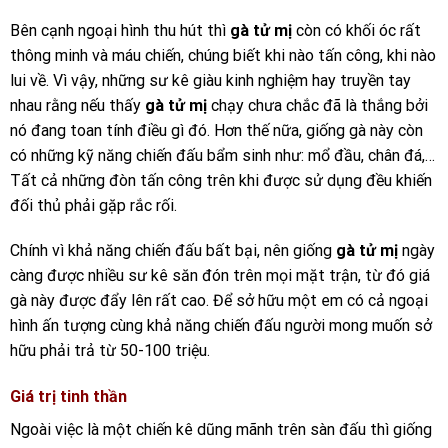
Bên cạnh ngoại hình thu hút thì
gà tử mị
còn có khối óc rất
thông minh và máu chiến, chúng biết khi nào tấn công, khi nào
lui về. Vì vậy, những sư kê giàu kinh nghiệm hay truyền tay
nhau rằng nếu thấy
gà tử mị
chạy chưa chắc đã là thắng bởi
nó đang toan tính điều gì đó. Hơn thế nữa, giống gà này còn
có những kỹ năng chiến đấu bẩm sinh như: mổ đầu, chân đá,…
Tất cả những đòn tấn công trên khi được sử dụng đều khiến
đối thủ phải gặp rắc rối.
Chính vì khả năng chiến đấu bất bại, nên giống
gà tử mị
ngày
càng được nhiều sư kê săn đón trên mọi mặt trận, từ đó giá
gà này được đẩy lên rất cao. Để sở hữu một em có cả ngoại
hình ấn tượng cùng khả năng chiến đấu người mong muốn sở
hữu phải trả từ 50-100 triệu.
Giá trị tinh thần
Ngoài việc là một chiến kê dũng mãnh trên sàn đấu thì giống