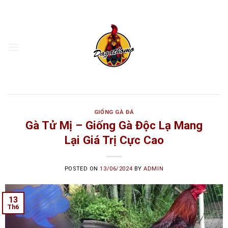
Skip
to
content
GIỐNG GÀ ĐÁ
Gà Tử Mị – Giống Gà Độc Lạ Mang
Lại Giá Trị Cực Cao
POSTED ON
13/06/2024
BY
ADMIN
13
Th6