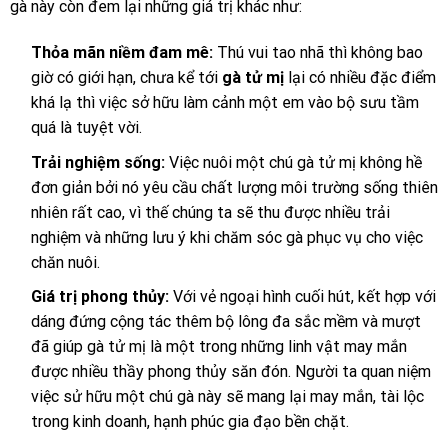
gà này còn đem lại những giá trị khác như:
Thỏa mãn niềm đam mê:
Thú vui tao nhã thì không bao
giờ có giới hạn, chưa kể tới
gà tử mị
lại có nhiều đặc điểm
khá lạ thì việc sở hữu làm cảnh một em vào bộ sưu tầm
quá là tuyệt vời.
Trải nghiệm sống:
Việc nuôi một chú gà tử mị không hề
đơn giản bởi nó yêu cầu chất lượng môi trường sống thiên
nhiên rất cao, vì thế chúng ta sẽ thu được nhiều trải
nghiệm và những lưu ý khi chăm sóc gà phục vụ cho việc
chăn nuôi.
Giá trị phong thủy:
Với vẻ ngoại hình cuối hút, kết hợp với
dáng đứng cộng tác thêm bộ lông đa sắc mềm và mượt
đã giúp gà tử mị là một trong những linh vật may mắn
được nhiều thầy phong thủy săn đón. Người ta quan niệm
việc sử hữu một chú gà này sẽ mang lại may mắn, tài lộc
trong kinh doanh, hạnh phúc gia đạo bền chặt.