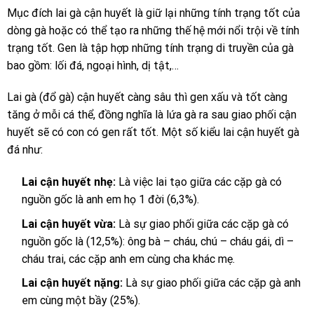
Mục đích lai gà cận huyết là giữ lại những tính trạng tốt của
dòng gà hoặc có thể tạo ra những thế hệ mới nổi trội về tính
trạng tốt. Gen là tập hợp những tính trạng di truyền của gà
bao gồm: lối đá, ngoại hình, dị tật,…
Lai gà (đổ gà) cận huyết càng sâu thì gen xấu và tốt càng
tăng ở mỗi cá thể, đồng nghĩa là lứa gà ra sau giao phối cận
huyết sẽ có con có gen rất tốt.
Một số kiểu lai cận huyết gà
đá như:
Lai cận huyết nhẹ:
Là việc lai tạo giữa các cặp gà có
nguồn gốc là anh em họ 1 đời (6,3%).
Lai cận huyết vừa:
Là sự giao phối giữa các cặp gà có
nguồn gốc là (12,5%): ông bà – cháu, chú – cháu gái, dì –
cháu trai, các cặp anh em cùng cha khác mẹ.
Lai cận huyết nặng:
Là sự giao phối giữa các cặp gà anh
em cùng một bầy (25%).