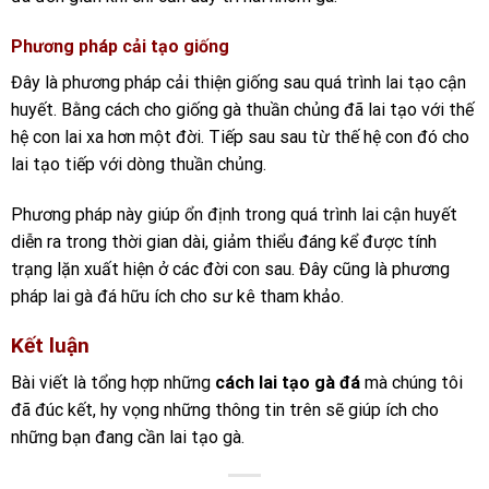
Phương pháp cải tạo giống
Đây là phương pháp cải thiện giống sau quá trình lai tạo cận
huyết. Bằng cách cho giống gà thuần chủng đã lai tạo với thế
hệ con lai xa hơn một đời. Tiếp sau sau từ thế hệ con đó cho
lai tạo tiếp với dòng thuần chủng.
Phương pháp này giúp ổn định trong quá trình lai cận huyết
diễn ra trong thời gian dài, giảm thiểu đáng kể được tính
trạng lặn xuất hiện ở các đời con sau. Đây cũng là phương
pháp lai gà đá hữu ích cho sư kê tham khảo.
Kết luận
Bài viết là tổng hợp những
cách lai tạo gà đá
mà chúng tôi
đã đúc kết, hy vọng những thông tin trên sẽ giúp ích cho
những bạn đang cần lai tạo gà.