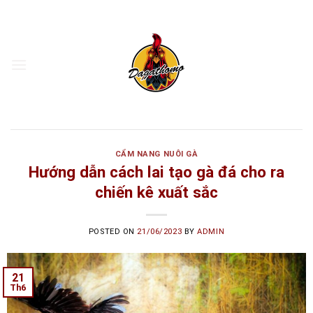
Skip
to
content
CẨM NANG NUÔI GÀ
Hướng dẫn cách lai tạo gà đá cho ra
chiến kê xuất sắc
POSTED ON
21/06/2023
BY
ADMIN
21
Th6