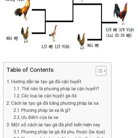
Table of Contents
Hướng dẫn lai tạo gà đá cận huyết
Thế nào là phương pháp lai cận huyết?
Các loại lai cận huyết gà đá
Cách lai tạo gà đá bằng phương pháp lai xa
Phương pháp lai xa là gì?
Ưu điểm của lai xa
Một số cách lai tạo gà đá phổ biến hiện nay
Phương pháp lai gà đá phụ thuộc (lai dựa)