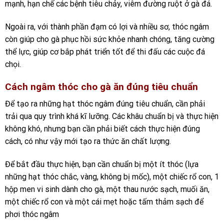
mạnh, hạn chế các bệnh tiêu chảy, viêm đường ruột ở gà đá.
Ngoài ra, với thành phần đạm có lợi và nhiều sơ, thóc ngâm
còn giúp cho gà phục hồi sức khỏe nhanh chóng, tăng cường
thể lực, giúp cơ bắp phát triển tốt để thi đấu các cuộc đá
chọi.
Cách ngâm thóc cho gà ăn đúng tiêu chuẩn
Để tạo ra những hạt thóc ngâm đúng tiêu chuẩn, cần phải
trải qua quy trình khá kĩ lưỡng. Các khâu chuẩn bị và thực hiện
không khó, nhưng bạn cần phải biết cách thực hiện đúng
cách, có như vậy mới tạo ra thức ăn chất lượng.
Để bắt đầu thực hiện, bạn cần chuẩn bị một ít thóc (lựa
những hạt thóc chắc, vàng, không bị mốc), một chiếc rổ con, 1
hộp men vi sinh dành cho gà, một thau nước sạch, muối ăn,
một chiếc rổ con và một cái mẹt hoặc tấm thảm sạch để
phơi thóc ngâm