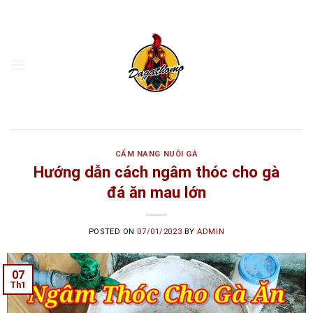
Skip
to
content
CẨM NANG NUÔI GÀ
Hướng dẫn cách ngâm thóc cho gà
đá ăn mau lớn
POSTED ON
07/01/2023
BY
ADMIN
07
Th1