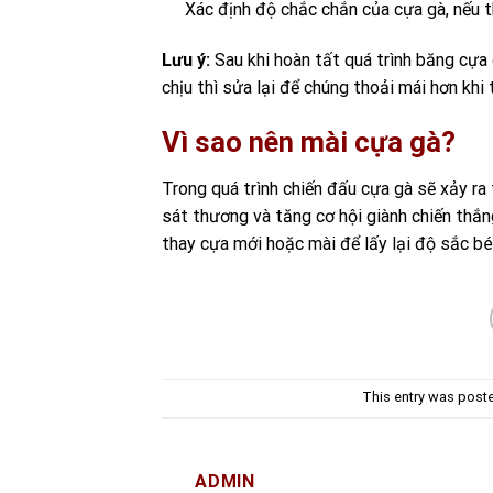
Xác định độ chắc chắn của cựa gà, nếu th
Lưu ý:
Sau khi hoàn tất quá trình băng cựa 
chịu thì sửa lại để chúng thoải mái hơn khi 
Vì sao nên mài cựa gà?
Trong quá trình chiến đấu cựa gà sẽ xảy ra 
sát thương và tăng cơ hội giành chiến thắ
thay cựa mới hoặc mài để lấy lại độ sắc bé
This entry was post
ADMIN