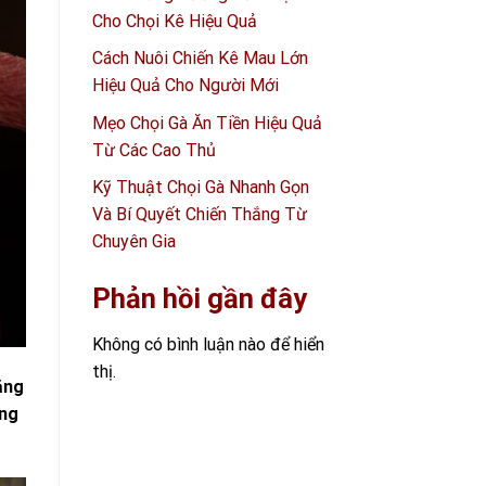
Cho Chọi Kê Hiệu Quả
Cách Nuôi Chiến Kê Mau Lớn
Hiệu Quả Cho Người Mới
Mẹo Chọi Gà Ăn Tiền Hiệu Quả
Từ Các Cao Thủ
Kỹ Thuật Chọi Gà Nhanh Gọn
Và Bí Quyết Chiến Thắng Từ
Chuyên Gia
Phản hồi gần đây
Không có bình luận nào để hiển
thị.
ăng
ng