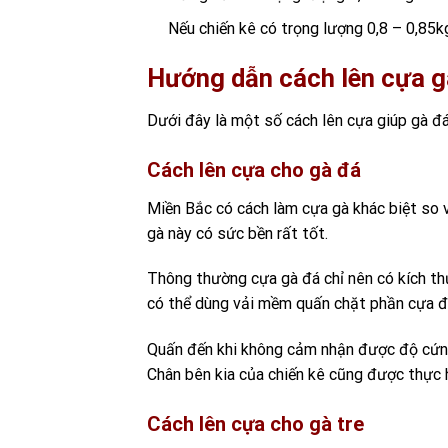
Nếu chiến kê có trọng lượng 0,8 – 0,85k
Hướng dẫn cách lên cựa g
Dưới đây là một số cách lên cựa giúp gà đá
Cách lên cựa cho gà đá
Miền Bắc có cách làm cựa gà khác biệt so v
gà này có sức bền rất tốt.
Thông thường cựa gà đá chỉ nên có kích thư
có thể dùng vải mềm quấn chặt phần cựa đó
Quấn đến khi không cảm nhận được độ cứng
Chân bên kia của chiến kê cũng được thực 
Cách lên cựa cho gà tre