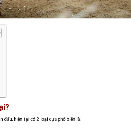
h
ại?
 đấu, hiện tại có 2 loại cựa phổ biến là: