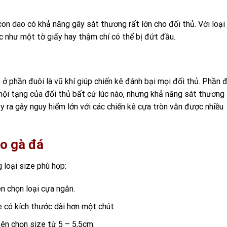
on dao có khả năng gây sát thương rất lớn cho đối thủ. Với loại
ạc như một tờ giấy hay thậm chí có thể bị đứt đầu.
 ở phần đuôi là vũ khí giúp chiến kê đánh bại mọi đối thủ. Phần 
ội tạng của đối thủ bất cứ lúc nào, nhưng khả năng sát thương
 ra gây nguy hiểm lớn với các chiến kê cựa tròn vẫn được nhiều
ho gà đá
 loại size phù hợp:
ên chọn loại cựa ngắn.
 có kích thước dài hơn một chút.
nên chọn size từ 5 – 5,5cm.