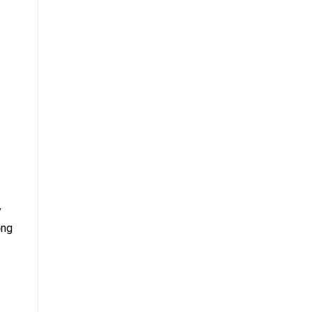
y
ọng