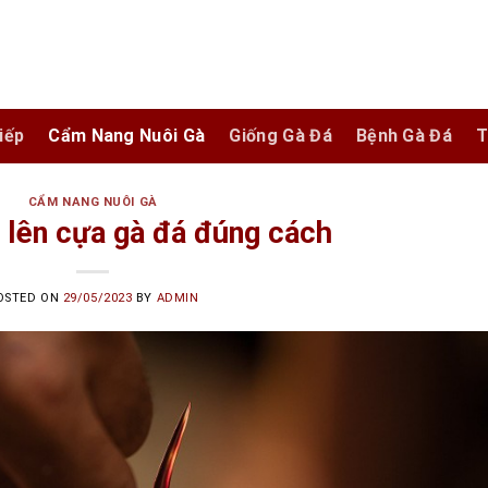
iếp
Cẩm Nang Nuôi Gà
Giống Gà Đá
Bệnh Gà Đá
T
CẨM NANG NUÔI GÀ
lên cựa gà đá đúng cách
OSTED ON
29/05/2023
BY
ADMIN