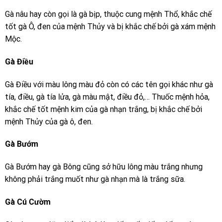
Gà nâu hay còn gọi là gà bịp, thuộc cung mệnh Thổ, khắc chế
tốt gà Ô, đen của mệnh Thủy và bị khắc chế bởi gà xám mệnh
Mộc.
Gà Điều
Gà Điều với màu lông màu đỏ còn có các tên gọi khác như gà
tía, điều, gà tía lửa, gà màu mật, điều đỏ,… Thuốc mệnh hỏa,
khắc chế tốt mệnh kim của gà nhạn trắng, bị khắc chế bởi
mệnh Thủy của gà ô, đen.
Gà Bướm
Gà Bướm hay gà Bông cũng sở hữu lông màu trắng nhưng
không phải trắng muốt như gà nhạn mà là trắng sữa.
Gà Cú Cườm