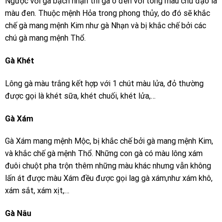
Ngược với gà bạch nhạn thì gà ô đen với tông màu chủ đạo là
màu đen. Thuộc mệnh Hỏa trong phong thủy, do đó sẽ khắc
chế gà mang mệnh Kim như gà Nhạn và bị khắc chế bởi các
chú gà mang mệnh Thổ.
Gà Khét
Lông gà màu trắng kết hợp với 1 chút màu lửa, đỏ thường
được gọi là khét sữa, khét chuối, khét lửa,…
Gà Xám
Gà Xám mang mệnh Mộc, bị khắc chế bởi gà mang mệnh Kim,
và khắc chế gà mệnh Thổ. Những con gà có màu lông xám
đuôi chuột pha trộn thêm những màu khác nhưng vẫn không
lấn át được màu Xám đều được gọi lag gà xám,như xám khô,
xám sắt, xám xịt,…
Gà Nâu