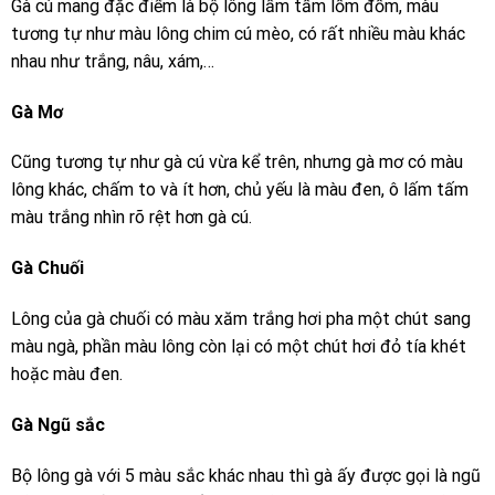
Gà cú mang đặc điểm là bộ lông lấm tấm lốm đốm, màu
tương tự như màu lông chim cú mèo, có rất nhiều màu khác
nhau như trắng, nâu, xám,…
Gà Mơ
Cũng tương tự như gà cú vừa kể trên, nhưng gà mơ có màu
lông khác, chấm to và ít hơn, chủ yếu là màu đen, ô lấm tấm
màu trắng nhìn rõ rệt hơn gà cú.
Gà Chuối
Lông của gà chuối có màu xăm trắng hơi pha một chút sang
màu ngà, phần màu lông còn lại có một chút hơi đỏ tía khét
hoặc màu đen.
Gà Ngũ sắc
Bộ lông gà với 5 màu sắc khác nhau thì gà ấy được gọi là ngũ