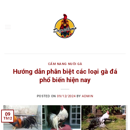
Skip
to
content
CẨM NANG NUÔI GÀ
Hướng dẫn phân biệt các loại gà đá
phổ biến hiện nay
POSTED ON
09/12/2024
BY
ADMIN
09
Th12