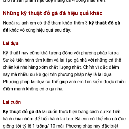
cho ra sản phẩm hậu duệ mang cả 4 dòng máu trên.
Những kỹ thuật đỗ gà đá hiệu quả khác
Ngoài ra, anh em có thể tham khảo thêm 3
kỹ thuật đỗ gà
đá
khác vô cùng hiệu quả sau đây:
Lai dựa
Kỹ thuật này cũng khá tương đồng với phương pháp lai xa.
Sư kê tiến hành tìm kiếm và lai tạo gà nhà với những cá thể
chiến kê nhà hàng xóm chất lượng nhất. Chính vì đặc điểm
này mà nhiều sư kê gọi tên phương pháp này là lai dựa.
Phương pháp lai dựa có thể giúp anh em tìm kiếm được nhiều
điểm mạnh không có ở gà nhà.
Lai cuốn
Kỹ thuật đỗ gà đá
lai cuốn thực hiện bằng cách sư kê tiến
hành chia nhóm để tiến hành lai tạo. Bà con có thể cho gà đúc
giống tới tỷ lệ 1 trống/ 10 mái. Phương pháp này đặc biệt