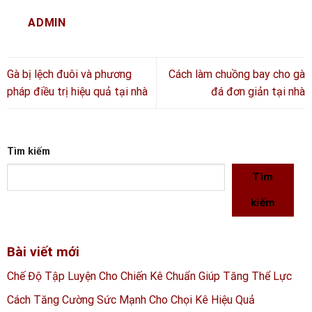
ADMIN
Gà bị lệch đuôi và phương
Cách làm chuồng bay cho gà
pháp điều trị hiệu quả tại nhà
đá đơn giản tại nhà
Tìm kiếm
Tìm
kiếm
Bài viết mới
Chế Độ Tập Luyện Cho Chiến Kê Chuẩn Giúp Tăng Thể Lực
Cách Tăng Cường Sức Mạnh Cho Chọi Kê Hiệu Quả