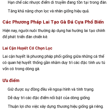
Hạn chế các nhược điểm di truyền đang tồn tại trong đàn.
Tăng khả năng chọn lọc và nhân giống hiệu quả.
Các Phương Pháp Lai Tạo Gà Đá Cựa Phổ Biến
Hiện nay, người nuôi thường áp dụng hai hướng lai tạo chính
để phát triển đàn chiến kê.
Lai Cận Huyết Có Chọn Lọc
Lai cận huyết là phương pháp phối giống giữa những cá thể
có quan hệ huyết thống gần nhằm duy trì các đặc tính ưu tú
vốn có trong dòng gà.
Ưu điểm
Giữ được sự đồng đều về ngoại hình và tính trạng.
Dễ duy trì các đặc điểm nổi bật của dòng giống.
Thuận lợi cho việc xây dựng thương hiệu giống gà riêng.