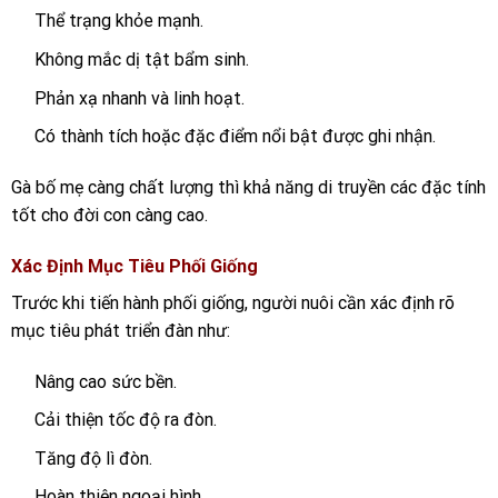
Thể trạng khỏe mạnh.
Không mắc dị tật bẩm sinh.
Phản xạ nhanh và linh hoạt.
Có thành tích hoặc đặc điểm nổi bật được ghi nhận.
Gà bố mẹ càng chất lượng thì khả năng di truyền các đặc tính
tốt cho đời con càng cao.
Xác Định Mục Tiêu Phối Giống
Trước khi tiến hành phối giống, người nuôi cần xác định rõ
mục tiêu phát triển đàn như:
Nâng cao sức bền.
Cải thiện tốc độ ra đòn.
Tăng độ lì đòn.
Hoàn thiện ngoại hình.