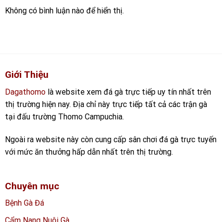
Không có bình luận nào để hiển thị.
Giới Thiệu
Dagathomo
là website xem đá gà trực tiếp uy tín nhất trên
thị trường hiện nay. Địa chỉ này trực tiếp tất cả các trận gà
tại đấu trường Thomo Campuchia.
Ngoài ra website này còn cung cấp sân chơi đá gà trực tuyến
với mức ăn thưởng hấp dẫn nhất trên thị trường.
Chuyên mục
Bệnh Gà Đá
Cẩm Nang Nuôi Gà