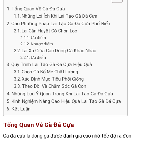
Tổng Quan Về Gà Đá Cựa
Những Lợi Ích Khi Lai Tạo Gà Đá Cựa
Các Phương Pháp Lai Tạo Gà Đá Cựa Phổ Biến
Lai Cận Huyết Có Chọn Lọc
Ưu điểm
Nhược điểm
Lai Xa Giữa Các Dòng Gà Khác Nhau
Ưu điểm
Quy Trình Lai Tạo Gà Đá Cựa Hiệu Quả
Chọn Gà Bố Mẹ Chất Lượng
Xác Định Mục Tiêu Phối Giống
Theo Dõi Và Chăm Sóc Gà Con
Những Lưu Ý Quan Trọng Khi Lai Tạo Gà Đá Cựa
Kinh Nghiệm Nâng Cao Hiệu Quả Lai Tạo Gà Đá Cựa
Kết Luận
Tổng Quan Về Gà Đá Cựa
Gà đá cựa là dòng gà được đánh giá cao nhờ tốc độ ra đòn