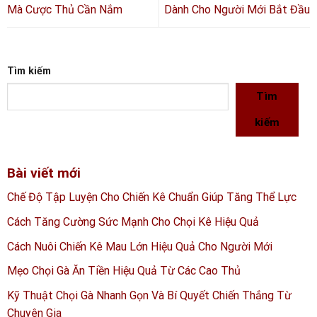
Mà Cược Thủ Cần Nắm
Dành Cho Người Mới Bắt Đầu
Tìm kiếm
Tìm
kiếm
Bài viết mới
Chế Độ Tập Luyện Cho Chiến Kê Chuẩn Giúp Tăng Thể Lực
Cách Tăng Cường Sức Mạnh Cho Chọi Kê Hiệu Quả
Cách Nuôi Chiến Kê Mau Lớn Hiệu Quả Cho Người Mới
Mẹo Chọi Gà Ăn Tiền Hiệu Quả Từ Các Cao Thủ
Kỹ Thuật Chọi Gà Nhanh Gọn Và Bí Quyết Chiến Thắng Từ
Chuyên Gia