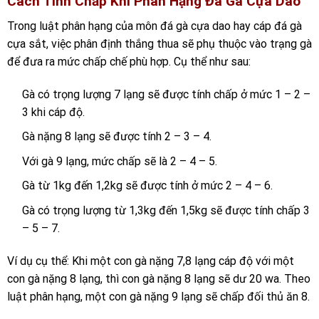
Cách Tính Chấp Khi Phân Hạng Đá Gà Cựa Dao
Trong luật phân hạng của môn đá gà cựa dao hay cáp đá gà
cựa sắt, việc phân định thắng thua sẽ phụ thuộc vào trạng gà
để đưa ra mức chấp chế phù hợp. Cụ thể như sau:
Gà có trọng lượng 7 lạng sẽ được tính chấp ở mức 1 – 2 –
3 khi cáp độ.
Gà nặng 8 lạng sẽ được tính 2 – 3 – 4.
Với gà 9 lạng, mức chấp sẽ là 2 – 4 – 5.
Gà từ 1kg đến 1,2kg sẽ được tính ở mức 2 – 4 – 6.
Gà có trọng lượng từ 1,3kg đến 1,5kg sẽ được tính chấp 3
– 5 – 7.
Ví dụ cụ thể: Khi một con gà nặng 7,8 lạng cáp độ với một
con gà nặng 8 lạng, thì con gà nặng 8 lạng sẽ dư 20 wa. Theo
luật phân hạng, một con gà nặng 9 lạng sẽ chấp đối thủ ăn 8.