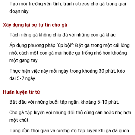
Tạo môi trường yên tĩnh, tránh stress cho gà trong giai
đoạn này.
Xây dựng lại sự tự tin cho gà
Tách riêng gà không chịu đá với những con gà khác.
Áp dụng phương pháp “úp bội”: Đặt gà trong một cái lồng
nhỏ, cách một con gà mái hoặc gà trống nhỏ hơn khoảng
một gang tay.
Thực hiện việc này mỗi ngày trong khoảng 30 phút, kéo
dài 5-7 ngày.
Huấn luyện từ từ
Bắt đầu với những buổi tập ngắn, khoảng 5-10 phút.
Cho gà tập luyện với những đối thủ cùng cân hoặc nhẹ hơn
một chút.
Tăng dần thời gian và cường độ tập luyện khi gà đã quen.