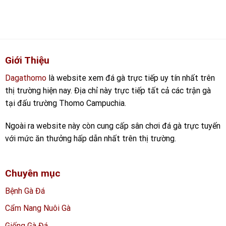
Giới Thiệu
Dagathomo
là website xem đá gà trực tiếp uy tín nhất trên
thị trường hiện nay. Địa chỉ này trực tiếp tất cả các trận gà
tại đấu trường Thomo Campuchia.
Ngoài ra website này còn cung cấp sân chơi đá gà trực tuyến
với mức ăn thưởng hấp dẫn nhất trên thị trường.
Chuyên mục
Bệnh Gà Đá
Cẩm Nang Nuôi Gà
Giống Gà Đá