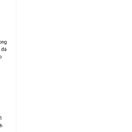
rong
i đá
o
1
nh