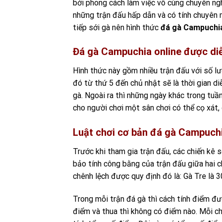
bởi phong cách làm việc vô cùng chuyên ng
những trận đấu hấp dẫn và có tính chuyên
tiếp sới gà nên hình thức
đá gà Campuchia
Đá gà Campuchia online được diễ
Hình thức này gồm nhiều trận đấu với số lư
đó từ thứ 5 đến chủ nhật sẽ là thời gian diễ
gà. Ngoài ra thì những ngày khác trong tuầ
cho người chơi một sân chơi có thể cọ xát,
Luật chơi cơ bản đá gà Campuchi
Trước khi tham gia trận đấu, các chiến kê
bảo tính công bằng của trận đấu giữa hai c
chênh lệch được quy định đó là: Gà Tre là 3
Trong mỗi trận đá gà thì cách tính điểm đ
điểm và thua thì không có điểm nào. Mỗi ch