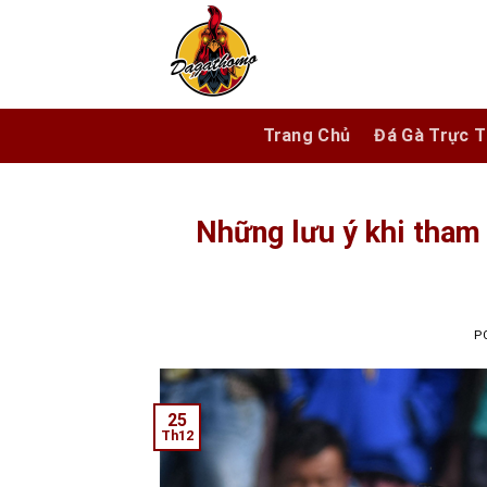
Skip
to
content
Trang Chủ
Đá Gà Trực T
Những lưu ý khi tham 
P
25
Th12