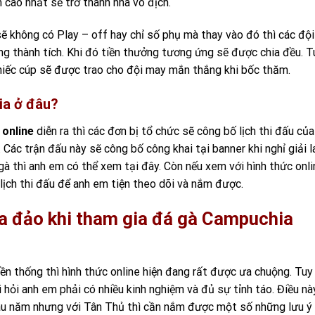
 cao nhất sẽ trở thành nhà vô địch.
ẽ không có Play – off hay chỉ số phụ mà thay vào đó thì các đội
 thành tích. Khi đó tiền thưởng tương ứng sẽ được chia đều. T
chiếc cúp sẽ được trao cho đội may mắn thắng khi bốc thăm.
ia ở đâu?
online
diễn ra thì các đơn bị tổ chức sẽ công bố lịch thi đấu của
 Các trận đấu này sẽ công bố công khai tại banner khi nghỉ giải l
i gà thì anh em có thể xem tại đây. Còn nếu xem với hình thức onl
p lịch thi đấu để anh em tiện theo dõi và nắm được.
ừa đảo khi tham gia đá gà Campuchia
ền thống thì hình thức online hiện đang rất được ưa chuộng. Tuy
 hỏi anh em phải có nhiều kinh nghiệm và đủ sự tỉnh táo. Điều nà
lâu năm nhưng với Tân Thủ thì cần nắm được một số những lưu ý