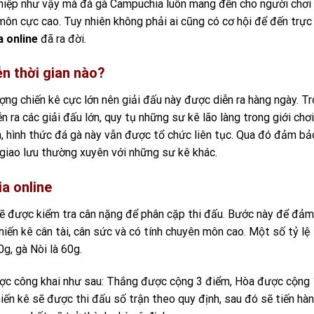
hiệp như vậy mà
đá gà Campuchia
luôn mang đến cho người chơi
 môn cực cao.
Tuy nhiên không phải ai cũng có cơ hội để đến trực
 online
đã ra đời.
n thời gian nào?
ợng chiến kê cực lớn nên giải đấu này được diễn ra hàng ngày. T
n ra các giải đấu lớn, quy tụ những sư kê lão làng trong giới chơ
n, hình thức đá gà này vẫn được tổ chức liên tục. Qua đó đảm bả
 giao lưu thường xuyên với những sư kê khác.
a online
 sẽ được kiểm tra cân nặng để phân cặp thi đấu. Bước này để đảm
hiến kê cân tài, cân sức và có tính chuyên môn cao. Một số tỷ lệ
0g, gà Nòi là 60g.
ược công khai như sau: Thắng được cộng 3 điểm, Hòa được cộng 
iến kê sẽ được thi đấu số trận theo quy định, sau đó sẽ tiến hà