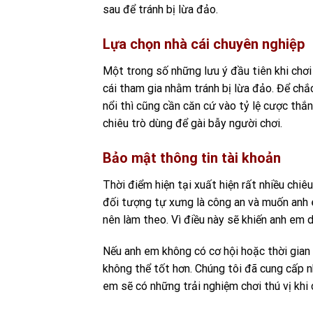
sau để tránh bị lừa đảo.
Lựa chọn nhà cái chuyên nghiệp
Một trong số những lưu ý đầu tiên khi chơ
cái tham gia nhằm tránh bị lừa đảo. Để chắ
nổi thì cũng cần căn cứ vào tỷ lệ cược thắ
chiêu trò dùng để gài bẫy người chơi.
Bảo mật thông tin tài khoản
Thời điểm hiện tại xuất hiện rất nhiều chiê
đối tượng tự xưng là công an và muốn anh 
nên làm theo. Vì điều này sẽ khiến anh em 
Nếu anh em không có cơ hội hoặc thời gian 
không thể tốt hơn. Chúng tôi đã cung cấp n
em sẽ có những trải nghiệm chơi thú vị khi c