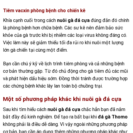
Tiêm vacxin phòng bệnh cho chiến kê
Khía cạnh cuối trong cách
nuôi gà đá cựa
đúng đắn đó chính
là phòng bệnh hơn chữa bệnh. Các sư kê nên đảm bảo sức
khỏe của gà trước khi bị nhiễm các loại virus không đáng có.
Việc làm này sẽ giảm thiểu tối đa rủi ro khi nuôi một lượng
lớn gà chiến tại cùng một điểm.
Bạn cần chú ý kỹ về lịch trình tiêm phòng và cả những bệnh
cơ bản thường gặp. Từ đó chủ động cho gà tiêm đủ các mũi
và phát hiện dấu hiệu sớm. Đồng thời tránh được trường hợp
các chứng bệnh khác lây lan toàn bộ chuồng trại.
Một số phương pháp khác khi nuôi gà đá cựa
Sau khi tìm hiểu cách
nuôi gà đá cựa
chắc hẳn bạn đã nắm
bắt đầy đủ kinh nghiệm. Để tạo ra bất bại khi
đá gà Thomo
không phải là điều dễ dàng. Vì vậy ngoài những phương pháp
cơ bản, bạn cần áp dụng thêm những phương pháp khác như: