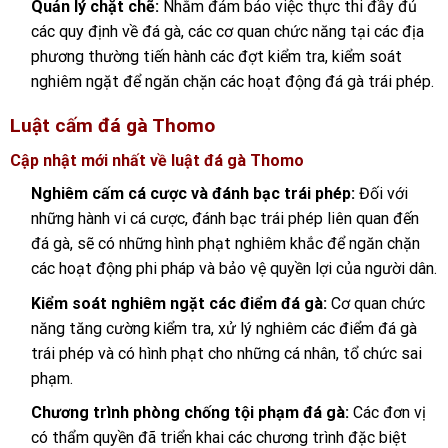
Quản lý chặt chẽ:
Nhằm đảm bảo việc thực thi đầy đủ
các quy định về đá gà, các cơ quan chức năng tại các địa
phương thường tiến hành các đợt kiểm tra, kiểm soát
nghiêm ngặt để ngăn chặn các hoạt động đá gà trái phép.
Luật cấm đá gà Thomo
Cập nhật mới nhất về luật đá gà Thomo
Nghiêm cấm cá cược và đánh bạc trái phép:
Đối với
những hành vi cá cược, đánh bạc trái phép liên quan đến
đá gà, sẽ có những hình phạt nghiêm khắc để ngăn chặn
các hoạt động phi pháp và bảo vệ quyền lợi của người dân.
Kiểm soát nghiêm ngặt các điểm đá gà:
Cơ quan chức
năng tăng cường kiểm tra, xử lý nghiêm các điểm đá gà
trái phép và có hình phạt cho những cá nhân, tổ chức sai
phạm.
Chương trình phòng chống tội phạm đá gà:
Các đơn vị
có thẩm quyền đã triển khai các chương trình đặc biệt