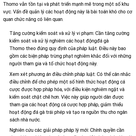
Thomo vẫn tồn tại và phát triển mạnh mẽ trong một số khu
vực. Vấn đề quản lý các hoạt động này là bài toán khó cho cơ
quan chức năng có liên quan.
Tăng cường kiểm soát và xử lý vi phạm: Cần tăng cường
kiểm soát và xử lý nghiêm các hoạt độngđá gà
Thomo
theo đúng quy định của pháp luật. Điều này bao
gồm các biện pháp trừng phạt nghiêm khắc đối với những
người tham gia và tổ chức hoạt động này.
Xem xét phương án điều chỉnh pháp luật: Có thể cân nhắc
điều chỉnh để cho phép một số hình thức hoạt động cá
cược được hợp pháp hóa, với điều kiện nghiêm ngặt và
kiểm soát chặt chẽ hơn. Việc này giúp người dân được
tham gia các hoạt động cá cược hợp pháp, giảm thiểu
hoạt động đá gà trái phép và tạo ra nguồn thu cho ngân
sách nhà nước.
Nghiên cứu các giải pháp pháp lý mới: Chính quyền cần