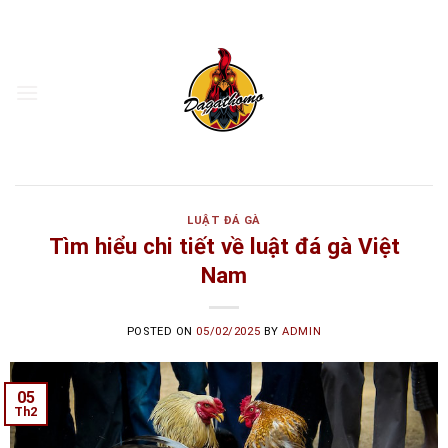
Skip
to
content
LUẬT ĐÁ GÀ
Tìm hiểu chi tiết về luật đá gà Việt
Nam
POSTED ON
05/02/2025
BY
ADMIN
05
Th2