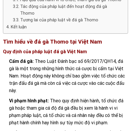
Tác động của pháp luật đến hoạt động đá gà
Thomo
Tương lai của pháp luật về đá gà Thomo
Kết luận
Tìm hiểu về đá gà Thomo tại Việt Nam
Quy định của pháp luật đá gà Việt Nam
Cấm đá gà:
Theo Luật Đánh bạc số 69/2017/QH14, đá
gà là một trong những hình thức cá cược bị cấm tại Việt
Nam. Hoạt động này không chỉ bao gồm việc tổ chức các
trận đấu đá gà mà còn cả việc cá cược vào các cuộc đấu
này.
Vi phạm hình phạt:
Theo quy định hiện hành, tổ chức đá
gà hoặc tham gia cá độ đá gà đều bị xem là hành vi vi
phạm pháp luật, cá tổ chức và cá nhân này đều có thể bị
phạt hành chính hay hình sự tùy mức độ vi phạm.