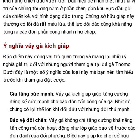
khả năng chiến đấu vượt trội. Dấu hiệu dễ nhận biết nhất là vị
trí của chúng thường nằm ở phần chân, gần khu vực đầu gối
của chiến kê, với hình dạng đặc trưng. Chúng sở hữu giáp này
thường có lối đá rất máu lửa, thể lực dồi dào cùng khả năng
tung ra các đòn phản công nhanh như chớp.
Ý nghĩa vảy gà kích giáp
Đặc điểm này đóng vai trò quan trọng và mang lại nhiều ý
nghĩa giá trị đối với những người tham gia tại
đá gà Thomo.
Dưới đây là một số ý nghĩa của loại này mà bạn nên tìm hiểu
trước khi tham gia đặt cược:
Gia tăng sức mạnh:
Vảy gà kích giáp giúp tăng cường
đáng kể sức mạnh cho các đòn tấn công của gà. Nhờ đó,
chúng có lợi thế lớn khi đối đầu với những đối thủ mạnh.
Bảo vệ đôi chân:
Vảy gà không chỉ tăng cường khả năng
tấn công mà còn hoạt động như lớp giáp bảo vệ trước các
đòn đánh của đối phương. Điều này giúp kê chọi sở hữu