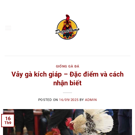
Skip
to
content
GIỐNG GÀ ĐÁ
Vảy gà kích giáp – Đặc điểm và cách
nhận biết
POSTED ON
16/09/2025
BY
ADMIN
16
Th9