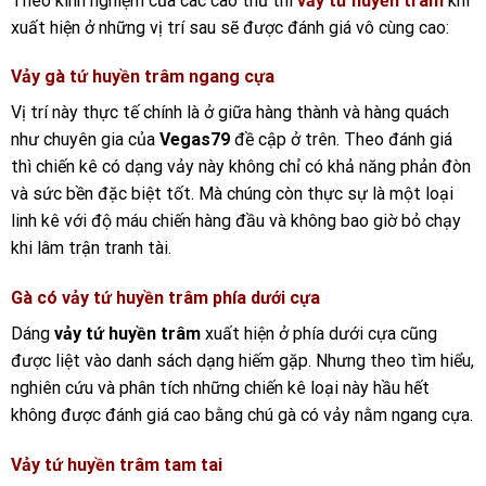
Theo kinh nghiệm của các cao thủ thì
vảy tứ huyền trâm
khi
xuất hiện ở những vị trí sau sẽ được đánh giá vô cùng cao:
Vảy gà tứ huyền trâm ngang cựa
Vị trí này thực tế chính là ở giữa hàng thành và hàng quách
như chuyên gia của
Vegas79
đề cập ở trên. Theo đánh giá
thì chiến kê có dạng vảy này không chỉ có khả năng phản đòn
và sức bền đặc biệt tốt. Mà chúng còn thực sự là một loại
linh kê với độ máu chiến hàng đầu và không bao giờ bỏ chạy
khi lâm trận tranh tài.
Gà có vảy tứ huyền trâm phía dưới cựa
Dáng
vảy tứ huyền trâm
xuất hiện ở phía dưới cựa cũng
được liệt vào danh sách dạng hiếm gặp. Nhưng theo tìm hiểu,
nghiên cứu và phân tích những chiến kê loại này hầu hết
không được đánh giá cao bằng chú gà có vảy nằm ngang cựa.
Vảy tứ huyền trâm tam tai