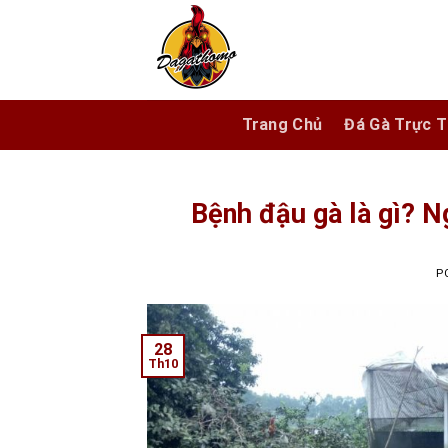
Skip
to
content
Trang Chủ
Đá Gà Trực T
Bệnh đậu gà là gì? N
P
28
Th10