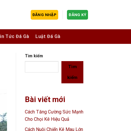
ĐĂNG NHẬP
ĐĂNG KÝ
in Tức Đá Gà
Luật Đá Gà
Tìm kiếm
Tìm
kiếm
Bài viết mới
Cách Tăng Cường Sức Mạnh
Cho Chọi Kê Hiệu Quả
Cách Nuôi Chiến Kê Mau Lớn