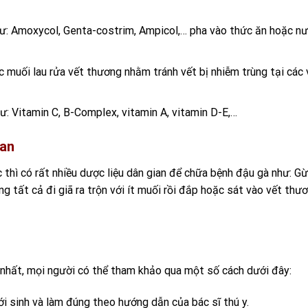
hư: Amoxycol, Genta-costrim, Ampicol,… pha vào thức ăn hoặc n
 muối lau rửa vết thương nhằm tránh vết bị nhiễm trùng tại các 
: Vitamin C, B-Complex, vitamin A, vitamin D-E,…
ian
thì có rất nhiều dược liệu dân gian để chữa bệnh đậu gà như: Gừ
mang tất cả đi giã ra trộn với ít muối rồi đắp hoặc sát vào vết thư
t nhất, mọi người có thể tham khảo qua một số cách dưới đây:
i sinh và làm đúng theo hướng dẫn của bác sĩ thú y.