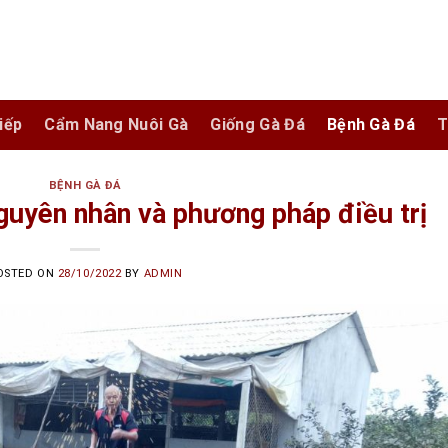
iếp
Cẩm Nang Nuôi Gà
Giống Gà Đá
Bệnh Gà Đá
T
BỆNH GÀ ĐÁ
guyên nhân và phương pháp điều trị
OSTED ON
28/10/2022
BY
ADMIN