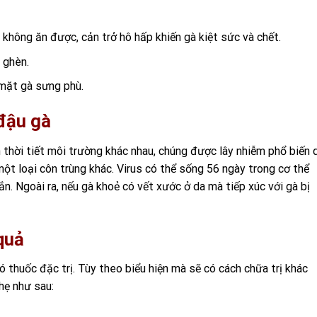
 không ăn được, cản trở hô hấp khiến gà kiệt sức và chết.
 ghèn.
 mặt gà sưng phù.
đậu gà
n thời tiết môi trường khác nhau, c
húng được lây nhiễm phổ biến 
một loại côn trùng khác. Virus có thể sống 56 ngày trong cơ thể
ắn. Ngoài ra, nếu gà khoẻ có vết xước ở
da
mà tiếp xúc với gà bị
quả
ó thuốc đặc trị. Tùy theo biểu hiện mà sẽ có cách chữa trị khác
hẹ như sau: