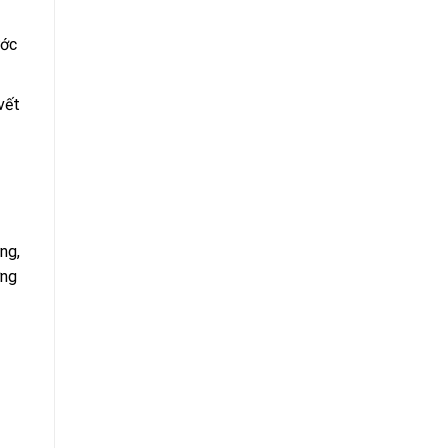
ước
vết
ng,
ơng