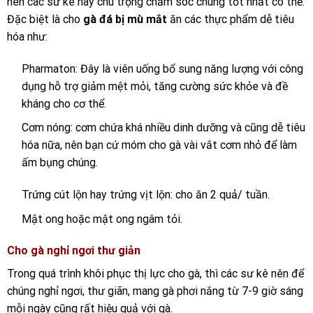
nên các sư kê hãy chú trọng chăm sóc chúng tốt nhất có thể.
Đặc biệt là cho
gà đá bị mù mắt
ăn các thực phẩm dễ tiêu
hóa như:
Pharmaton: Đây là viên uống bổ sung năng lượng với công
dụng hỗ trợ giảm mệt mỏi, tăng cường sức khỏe và đề
kháng cho cơ thể.
Cơm nóng: cơm chứa khá nhiều dinh dưỡng và cũng dễ tiêu
hóa nữa, nên bạn cứ móm cho gà vài vắt cơm nhỏ để làm
ấm bụng chúng.
Trứng cút lộn hay trứng vịt lộn: cho ăn 2 quả/ tuần.
Mật ong hoặc mật ong ngâm tỏi.
Cho gà nghỉ ngơi thư giản
Trong quá trình khôi phục thị lực cho gà, thì các sư kê nên để
chúng nghỉ ngơi, thư giãn, mang gà phơi nắng từ 7-9 giờ sáng
mỗi ngày cũng rất hiệu quả với gà.