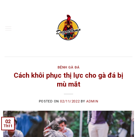
Skip
to
content
BỆNH GÀ ĐÁ
Cách khôi phục thị lực cho gà đá bị
mù mắt
POSTED ON
02/11/2022
BY
ADMIN
02
Th11