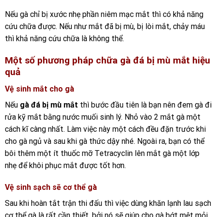
Nếu gà chỉ bị xước nhẹ phần niêm mạc mắt thì có khả năng
cứu chữa được. Nếu như mắt đã bị mù, bị lòi mắt, chảy máu
thì khả năng cứu chữa là không thể.
Một số phương pháp chữa gà đá bị mù mắt hiệu
quả
Vệ sinh mắt cho gà
Nếu
gà đá bị mù mắt
thì bước đầu tiên là bạn nên đem gà đi
rửa kỹ mắt bằng nước muối sinh lý. Nhỏ vào 2 mắt gà một
cách kĩ càng nhất. Làm việc này một cách đều đặn trước khi
cho gà ngủ và sau khi gà thức dậy nhé. Ngoài ra, bạn có thể
bôi thêm một ít thuốc mỡ Tetracyclin lên mắt gà một lớp
nhẹ để khôi phục mắt được tốt hơn.
Vệ sinh sạch sẽ cơ thể gà
Sau khi hoàn tắt trận thi đấu thì việc dùng khăn lạnh lau sạch
cơ thể gà là rất cần thiết, bởi nó sẽ giúp cho gà bớt mệt mỏi,