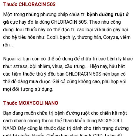
Thuốc CHLORACIN 50S
Một trong những phương pháp chữa trị
bệnh đường ruột ở
gà
cực hay đó là dùng CHLORACIN 50S. Theo như công
dụng, loại thuốc này có thể đặc trị các loại vi khuẩn gây hại
cho hệ tiêu hóa như: E.coli, bạch lỵ, thương hàn, Coryza, viêm
rốn,…
Ngoài ra, bạn còn có thể sử dụng để chữa trị các bệnh lý khác
như: stress, bội nhiễm, virus, cầu trùng,….Hiện nay, hầu hết
các tiệm thuốc thú ý đều bán CHLORACIN 50S nên bạn có
thể dễ dàng mua được. Giá cả cũng không cao, phù hợp với
mọi đối tượng sử dụng.
Thuốc MOXYCOLI NANO
Bạn đang muốn chữa trị bệnh đường ruột cho chiến kê một
cách nhanh chóng thì có thể tham khảo dùng MOXYCOLI
NANO. Đây cũng là thuốc đặc trị dành cho tình trạng đường
ruột bị nhiễm khuẩn. Chẳng hạn như: E.coli, CRD, tụ huyết