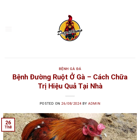
Skip
to
content
BỆNH GÀ ĐÁ
Bệnh Đường Ruột Ở Gà – Cách Chữa
Trị Hiệu Quả Tại Nhà
POSTED ON
26/08/2024
BY
ADMIN
26
Th8