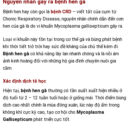
Nguyên nhân gây ra bệnh hen gà
Bệnh hen hay còn gọi là
bệnh CRD
– viết tắt của cụm từ
Chonic Respiratory Disease, nguyên nhân chính dẫn đến cơn
hen của gà là do vi khuẩn Mycoplasma gallisepticum gây ra.
Loại vi khuẩn này tồn tại trong cơ thể gà và bùng phát bệnh
khi thời tiết trở trời hay sức đề kháng của chủ thể kém đi.
Bệnh hen gà
có khả năng lây lan nhanh chóng và là nỗi ám
ảnh kinh hoàng đối với những hộ gia đình chuyên nuôi gia
cầm.
Xác định dịch tễ học
Hiện tại,
bệnh hen gà
thường có tần suất xuất hiện nhiều ở
độ tuổi từ 2 – 12 tuần tuổi hoặc ở giống mái. Thời điểm bùng
dịch cao nhất chính là mùa đông xuân, lúc này độ ẩm trong
không khí cực kỳ cao, tạo cơ hội cho
Mycoplasma
Gallisepticum
phát triển cực tốt.