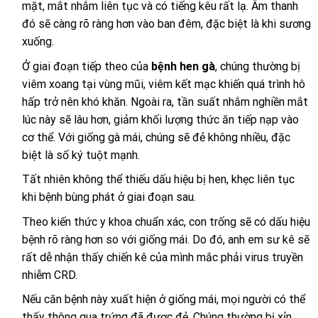
mặt, mắt nhắm liên tục và có tiếng kêu rất lạ. Âm thanh
đó sẽ càng rõ ràng hơn vào ban đêm, đặc biệt là khi sương
xuống.
Ở giai đoạn tiếp theo của
bệnh hen gà
, chúng thường bị
viêm xoang tại vùng mũi, viêm kết mạc khiến quá trình hô
hấp trở nên khó khăn. Ngoài ra, tần suất nhắm nghiền mắt
lúc này sẽ lâu hơn, giảm khối lượng thức ăn tiếp nạp vào
cơ thể. Với giống gà mái, chúng sẽ đẻ không nhiều, đặc
biệt là số ký tuột mạnh.
Tất nhiên không thể thiếu dấu hiệu bị hen, khẹc liên tục
khi bệnh bùng phát ở giai đoạn sau.
Theo kiến thức y khoa chuẩn xác, con trống sẽ có dấu hiệu
bệnh rõ ràng hơn so với giống mái. Do đó, anh em sư kê sẽ
rất dễ nhận thấy chiến kê của mình mắc phải virus truyền
nhiễm CRD.
Nếu căn bệnh này xuất hiện ở giống mái, mọi người có thể
thấy thông qua trứng đã được đẻ. Chúng thường bị xỉn