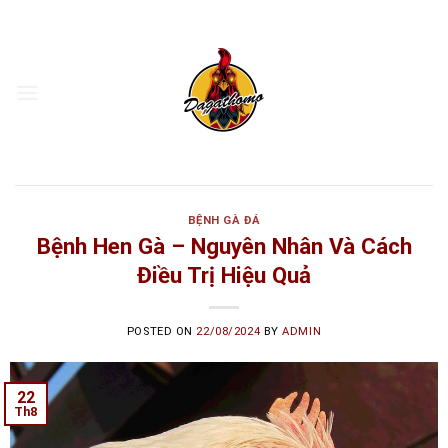
Skip
to
content
BỆNH GÀ ĐÁ
Bệnh Hen Gà – Nguyên Nhân Và Cách
Điều Trị Hiệu Quả
POSTED ON
22/08/2024
BY
ADMIN
22
Th8