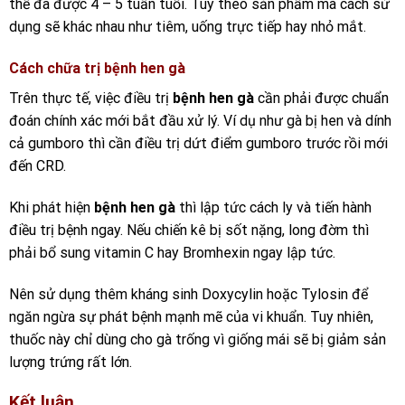
thể đã được 4 – 5 tuần tuổi. Tùy theo sản phẩm mà cách sử
dụng sẽ khác nhau như tiêm, uống trực tiếp hay nhỏ mắt.
Cách chữa trị bệnh hen gà
Trên thực tế, việc điều trị
bệnh hen gà
cần phải được chuẩn
đoán chính xác mới bắt đầu xử lý. Ví dụ như gà bị hen và dính
cả gumboro thì cần điều trị dứt điểm gumboro trước rồi mới
đến CRD.
Khi phát hiện
bệnh hen gà
thì lập tức cách ly và tiến hành
điều trị bệnh ngay. Nếu chiến kê bị sốt nặng, long đờm thì
phải bổ sung vitamin C hay Bromhexin ngay lập tức.
Nên sử dụng thêm kháng sinh Doxycylin hoặc Tylosin để
ngăn ngừa sự phát bệnh mạnh mẽ của vi khuẩn. Tuy nhiên,
thuốc này chỉ dùng cho gà trống vì giống mái sẽ bị giảm sản
lượng trứng rất lớn.
Kết luận