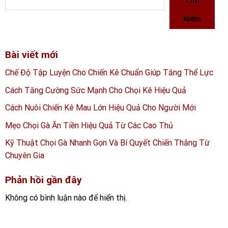
kiếm
Bài viết mới
Chế Độ Tập Luyện Cho Chiến Kê Chuẩn Giúp Tăng Thể Lực
Cách Tăng Cường Sức Mạnh Cho Chọi Kê Hiệu Quả
Cách Nuôi Chiến Kê Mau Lớn Hiệu Quả Cho Người Mới
Mẹo Chọi Gà Ăn Tiền Hiệu Quả Từ Các Cao Thủ
Kỹ Thuật Chọi Gà Nhanh Gọn Và Bí Quyết Chiến Thắng Từ
Chuyên Gia
Phản hồi gần đây
Không có bình luận nào để hiển thị.