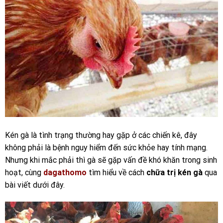
Kén gà là
tình trạng thường hay gặp ở các chiến kê,
đây
không phải là bệnh nguy hiểm đến sức khỏe hay tính mạng.
Nhưng khi mắc phải thì gà sẽ gặp vấn đề khó khăn trong sinh
hoạt, c
ùng
dagathomo
tìm hiểu về cách
chữa trị kén gà
qua
bài viết dưới đây.