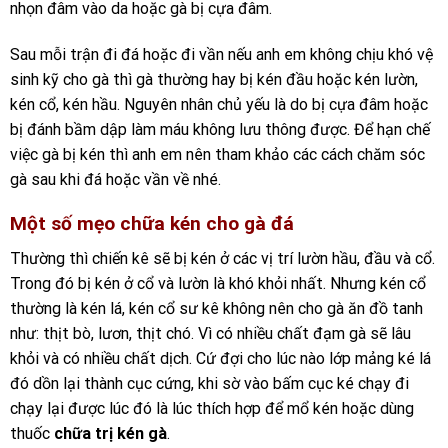
nhọn đâm vào da hoặc gà bị cựa đâm.
Sau mỗi trận đi đá hoặc đi vần nếu anh em không chịu khó vệ
sinh kỹ cho gà thì gà thường hay bị kén đầu hoặc kén lườn,
kén cổ, kén hầu. Nguyên nhân chủ yếu là do bị cựa đâm hoặc
bị đánh bầm dập làm máu không lưu thông được. Để hạn chế
việc gà bị kén thì anh em nên tham khảo các cách chăm sóc
gà sau khi đá hoặc vần về nhé.
Một số mẹo chữa kén cho gà đá
Thường thì chiến kê sẽ bị kén ở các vị trí lườn hầu, đầu và cổ.
Trong đó bị kén ở cổ và lườn là khó khỏi nhất. Nhưng kén cổ
thường là kén lá, kén cổ sư kê không nên cho gà ăn đồ tanh
như: thịt bò, lươn, thịt chó. Vì có nhiều chất đạm gà sẽ lâu
khỏi và có nhiều chất dịch. Cứ đợi cho lúc nào lớp mảng ké lá
đó dồn lại thành cục cứng, khi sờ vào bấm cục ké chạy đi
chạy lại được lúc đó là lúc thích hợp để mổ kén hoặc dùng
thuốc
chữa trị kén gà
.