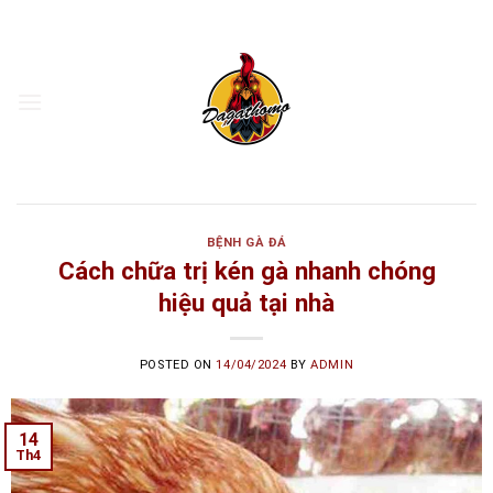
Skip
to
content
BỆNH GÀ ĐÁ
Cách chữa trị kén gà nhanh chóng
hiệu quả tại nhà
POSTED ON
14/04/2024
BY
ADMIN
14
Th4