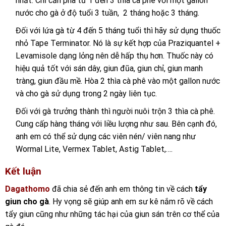
nhất. Chỉ cần pha từ 1 đến 3 thìa cà phê với một gallon
nước cho gà ở độ tuổi 3 tuần, 2 tháng hoặc 3 tháng.
Đối với lứa gà từ 4 đến 5 tháng tuổi thì hãy sử dụng thuốc
nhỏ Tape Terminator. Nó là sự kết hợp của Praziquantel +
Levamisole dạng lỏng nên dễ hấp thụ hơn. Thuốc này có
hiệu quả tốt với sán dây, giun đũa, giun chỉ, giun manh
tràng, giun đầu mề. Hòa 2 thìa cà phê vào một gallon nước
và cho gà sử dụng trong 2 ngày liên tục.
Đối với gà trưởng thành thì người nuôi trộn 3 thìa cà phê.
Cung cấp hàng tháng với liều lượng như sau. Bên cạnh đó,
anh em có thể sử dụng các viên nén/ viên nang như
Wormal Lite, Vermex Tablet, Astig Tablet,….
Kết luận
Dagathomo
đã chia sẻ đến anh em thông tin về cách
tẩy
giun cho gà
. Hy vọng sẽ giúp anh em sư kê nắm rõ về cách
tẩy giun cũng như những tác hại của giun sán trên cơ thể của