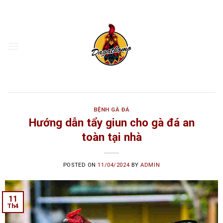
Skip
to
content
BỆNH GÀ ĐÁ
Hướng dẫn tẩy giun cho gà đá an
toàn tại nhà
POSTED ON
11/04/2024
BY
ADMIN
11
Th4