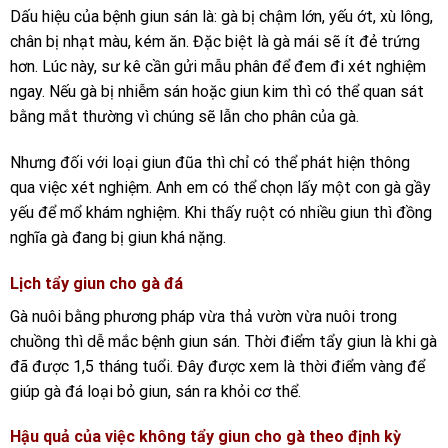
Dấu hiệu của bệnh giun sán là: gà bị
chậm lớn, yếu ớt, xù lông,
chân bị nhạt màu, kém ăn. Đặc biệt là gà mái sẽ ít đẻ trứng
hơn. Lúc này, sư kê cần gửi mẫu phân để đem đi xét nghiệm
ngay. Nếu gà bị nhiễm sán hoặc giun kim thì có thể quan sát
bằng mắt thường vì chúng sẽ lẫn cho phân của gà.
Nhưng đối với loại giun đũa thì chỉ có thể phát hiện thông
qua việc xét nghiệm. Anh em có thể chọn lấy một con gà gầy
yếu để mổ khám nghiệm. Khi thấy ruột có nhiều giun thì đồng
nghĩa gà đang bị giun khá nặng.
Lịch tẩy giun cho gà đá
Gà nuôi bằng phương pháp vừa thả vườn vừa nuôi trong
chuồng thì dễ mắc bệnh giun sán. Thời điểm tẩy giun là khi gà
đã được 1,5 tháng tuổi. Đây được xem là thời điểm vàng để
giúp gà đá loại bỏ giun, sán ra khỏi cơ thể.
Hậu quả của việc không tẩy giun cho gà theo định kỳ