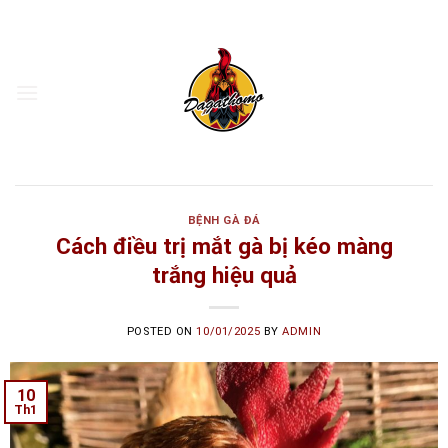
Skip
to
content
BỆNH GÀ ĐÁ
Cách điều trị mắt gà bị kéo màng
trắng hiệu quả
POSTED ON
10/01/2025
BY
ADMIN
10
Th1