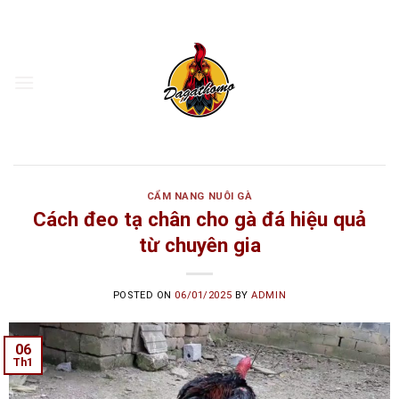
Skip
to
content
CẨM NANG NUÔI GÀ
Cách đeo tạ chân cho gà đá hiệu quả
từ chuyên gia
POSTED ON
06/01/2025
BY
ADMIN
06
Th1