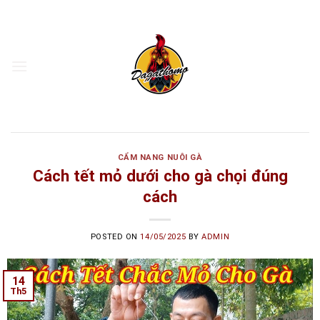
Skip
to
content
CẨM NANG NUÔI GÀ
Cách tết mỏ dưới cho gà chọi đúng
cách
POSTED ON
14/05/2025
BY
ADMIN
14
Th5