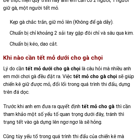
Để thực hiện quy trình này anh em cần có 2 người, 1 người
giữ gà, một người tết mỏ.
Kẹp gà chắc trắn, giữ mỏ lên (Không để gà dãy).
Chuẩn bị chỉ khoảng 2 sải tay gập đôi chỉ và sâu qua kim.
Chuẩn bị kéo, dao cắt.
Khi nào cần tết mỏ dưới cho gà chọi
Lý do cần
tết mỏ dưới cho gà chọi
là câu hỏi mà nhiều anh
em mới chơi gà đều đặt ra. Việc
tết mỏ cho gà chọi
sẽ giúp
chiến kê giữ được mỏ, đổi lối trong quá trình thi đấu, dựng
trên đá dọc.
Trước khi anh em đưa ra quyết định
tết mỏ cho gà
thì cần
tham khảo một số yếu tố quan trọng dưới đây, tránh thì
trạng tết vào gà dựng lên ngơ ngơ là sẽ hỏng.
Cũng tùy yếu tố trong quá trình thi đấu của chiến kê mà