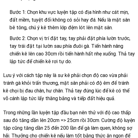
Bước 1: Chọn khu vực luyện tập có địa hình như cát mịn,
đất mềm, tuyệt đối không có sỏi hay đá. Nếu là mặt sân
bê tông, chú ý kê thêm lớp đệm lót lên mặt sân.
Bước 2: Chọn vị trí đặt tay, tay phải đặt phía lườn trước,
tay trái đặt tại lườn sau phía đuôi gà. Tiến hành nâng
chiến kê lên cao 30cm rồi tiến hành hất nhẹ xuống. Thả tay
lập tức để chiến kê rơi tự do.
Lưu ý với cách tập này là sư kê phải chọn độ cao vừa phải
tránh gà khỏi trấn thương, mặt sân phải có độ êm để tránh
kê chọi bị đau chân, hư chân. Thả tay đúng lúc để kê có thể
vỗ cánh lập tức lấy thăng bằng và tiếp đất hiệu quả.
Trong những lần luyện tập đầu bạn nên thử với độ cao thấp
sau đó tăng dần lên 20cm => 25cm rồi 30cm. Cường độ luyện
tập cũng tăng dần 25 đến 200 lần để gà làm quen, không sợ
hãi. Thưởng cho chiến kê nếu làm tốt bằng thức ăn ngon để