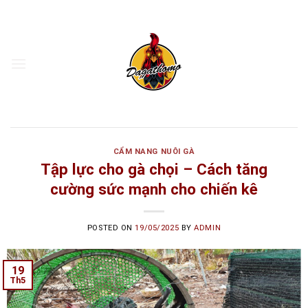
Skip
to
content
CẨM NANG NUÔI GÀ
Tập lực cho gà chọi – Cách tăng
cường sức mạnh cho chiến kê
POSTED ON
19/05/2025
BY
ADMIN
19
Th5