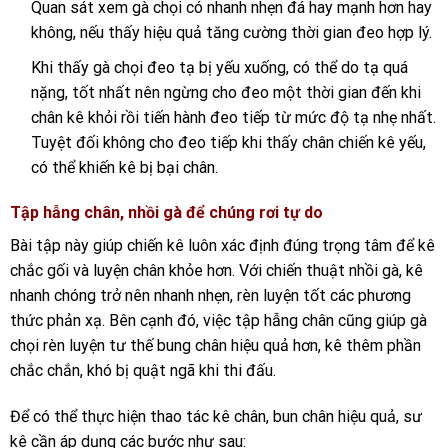
Quan sát xem gà chọi có nhanh nhẹn đá hay mạnh hơn hay
không, nếu thấy hiệu quả tăng cường thời gian đeo hợp lý.
Khi thấy gà chọi đeo tạ bị yếu xuống, có thể do tạ quá
nặng, tốt nhất nên ngừng cho đeo một thời gian đến khi
chân kê khỏi rồi tiến hành đeo tiếp từ mức độ tạ nhẹ nhất.
Tuyệt đối không cho đeo tiếp khi thấy chân chiến kê yếu,
có thể khiến kê bị bại chân.
Tập hẫng chân, nhồi gà để chúng rơi tự do
Bài tập này giúp chiến kê luôn xác định đúng trọng tâm để kê
chắc gối và luyện chân khỏe hơn. Với chiến thuật nhồi gà, kê
nhanh chóng trở nên nhanh nhẹn, rèn luyện tốt các phương
thức phản xạ. Bên cạnh đó, việc tập hẫng chân cũng giúp gà
chọi rèn luyện tư thế bung chân hiệu quả hơn, kê thêm phần
chắc chắn, khó bị quật ngã khi thi đấu.
Để có thể thực hiện thao tác kê chân, bun chân hiệu quả, sư
kê cần áp dụng các bước như sau: