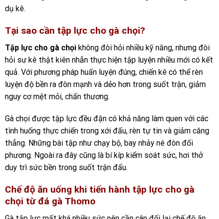
dụ kê.
Tại sao cần tập lực cho gà chọi?
Tập lực cho gà chọi
không đòi hỏi nhiều kỹ năng, nhưng đòi
hỏi sư kê thật kiên nhẫn thực hiện tập luyện nhiều mới có kết
quả. Với phương pháp huấn luyện đúng, chiến kê có thể rèn
luyện độ bền ra đòn mạnh và dẻo hơn trong suốt trận, giảm
nguy cơ mệt mỏi, chấn thương.
Gà chọi được tập lực đều đặn có khả năng làm quen với các
tình huống thực chiến trong xới đấu, rèn tự tin và giảm căng
thẳng. Những bài tập như chạy bộ, bay nhảy né đòn đối
phương. Ngoài ra đây cũng là bí kíp kiểm soát sức, hơi thở
duy trì sức bền trong suốt trận đấu.
Chế độ ăn uống khi tiến hành tập lực cho gà
chọi từ đá gà Thomo
Gà tập lực mất khá nhiều sức nên cần cân đối lại chế độ ăn,