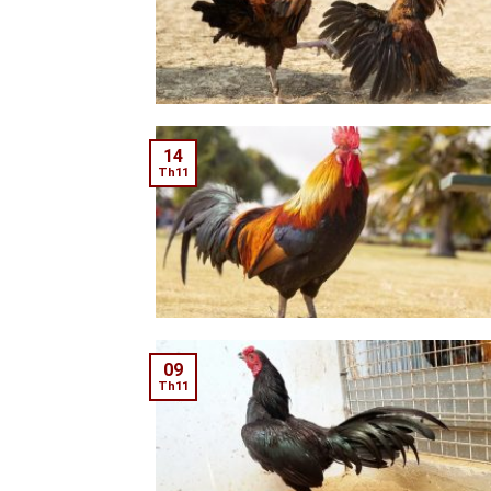
14
Th11
09
Th11