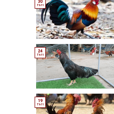
30
Th11
24
Th11
19
Th11