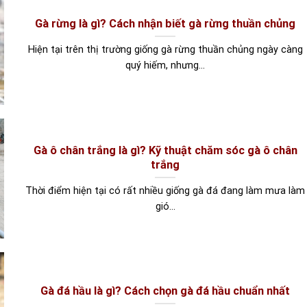
Gà rừng là gì? Cách nhận biết gà rừng thuần chủng
Hiện tại trên thị trường giống gà rừng thuần chủng ngày càng
quý hiếm, nhưng...
Gà ô chân trắng là gì? Kỹ thuật chăm sóc gà ô chân
trắng
Thời điểm hiện tại có rất nhiều giống gà đá đang làm mưa làm
gió...
Gà đá hầu là gì? Cách chọn gà đá hầu chuẩn nhất