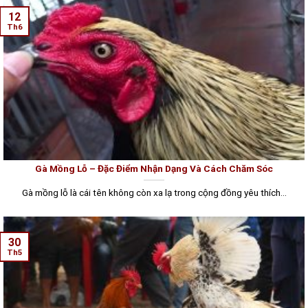
12
Th6
Gà Mồng Lỗ – Đặc Điểm Nhận Dạng Và Cách Chăm Sóc
Gà mồng lỗ là cái tên không còn xa lạ trong cộng đồng yêu thích...
30
Th5