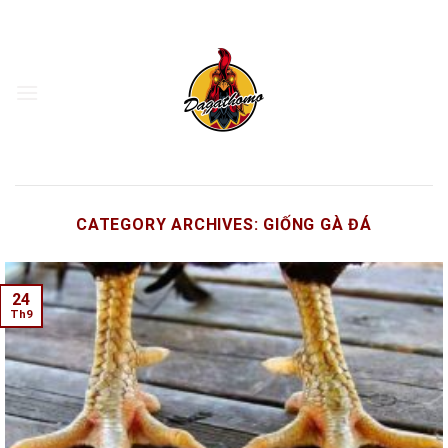
Skip
to
content
CATEGORY ARCHIVES:
GIỐNG GÀ ĐÁ
24
Th9