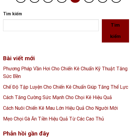
Tìm kiếm
Tìm
kiếm
Bài viết mới
Phương Pháp Vần Hơi Cho Chiến Kê Chuẩn Kỹ Thuật Tăng
Sức Bền
Chế Độ Tập Luyện Cho Chiến Kê Chuẩn Giúp Tăng Thể Lực
Cách Tăng Cường Sức Mạnh Cho Chọi Kê Hiệu Quả
Cách Nuôi Chiến Kê Mau Lớn Hiệu Quả Cho Người Mới
Mẹo Chọi Gà Ăn Tiền Hiệu Quả Từ Các Cao Thủ
Phản hồi gần đây