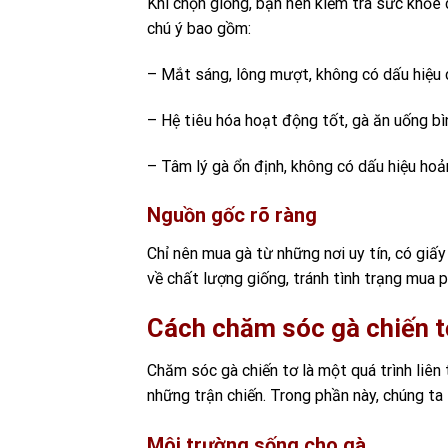
Khi chọn giống, bạn nên kiểm tra sức khỏ
chú ý bao gồm:
– Mắt sáng, lông mượt, không có dấu hiệu c
– Hệ tiêu hóa hoạt động tốt, gà ăn uống bì
– Tâm lý gà ổn định, không có dấu hiệu hoả
Nguồn gốc rõ ràng
Chỉ nên mua gà từ những nơi uy tín, có giấ
về chất lượng giống, tránh tình trạng mua 
Cách chăm sóc gà chiến t
Chăm sóc gà chiến tơ là một quá trình liên
những trận chiến. Trong phần này, chúng ta
Môi trường sống cho gà