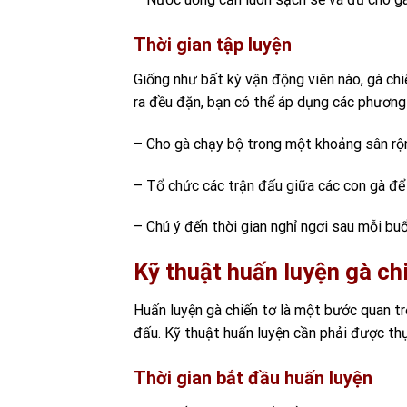
Thời gian tập luyện
Giống như bất kỳ vận động viên nào, gà chiế
ra đều đặn, bạn có thể áp dụng các phương
– Cho gà chạy bộ trong một khoảng sân rộ
– Tổ chức các trận đấu giữa các con gà để
– Chú ý đến thời gian nghỉ ngơi sau mỗi buổ
Kỹ thuật huấn luyện gà ch
Huấn luyện gà chiến tơ là một bước quan tr
đấu. Kỹ thuật huấn luyện cần phải được thự
Thời gian bắt đầu huấn luyện