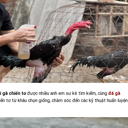
i gà chiến tơ
được nhiều anh em sư kê tìm kiếm, cùng
đá gà
hiến tơ từ khâu chọn giống, chăm sóc đến các kỹ thuật huấn luyện