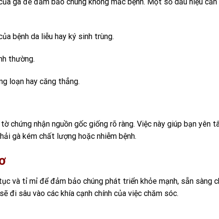
e của gà để đảm bảo chúng không mắc bệnh. Một số dấu hiệu cần
ủa bệnh da liễu hay ký sinh trùng.
nh thường.
ng loạn hay căng thẳng.
y tờ chứng nhận nguồn gốc giống rõ ràng. Việc này giúp bạn yên 
phải gà kém chất lượng hoặc nhiễm bệnh.
ơ
 tục và tỉ mỉ để đảm bảo chúng phát triển khỏe mạnh, sẵn sàng 
 sẽ đi sâu vào các khía cạnh chính của việc chăm sóc.