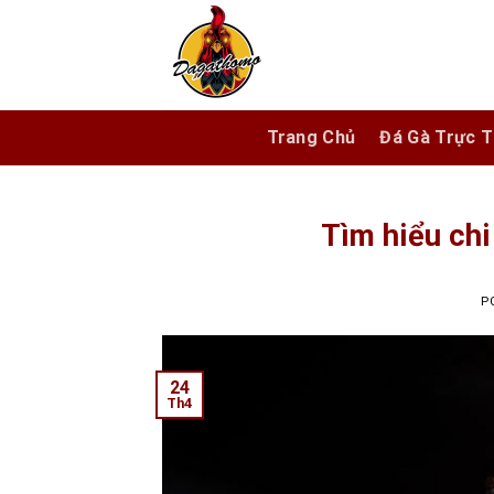
Skip
to
content
Trang Chủ
Đá Gà Trực T
Tìm hiểu chi
P
24
Th4