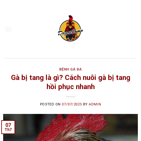
Skip
to
content
BỆNH GÀ ĐÁ
Gà bị tang là gì? Cách nuôi gà bị tang
hồi phục nhanh
POSTED ON
07/07/2025
BY
ADMIN
07
Th7