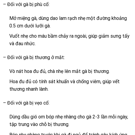
– Đối với gà bị phù cổ:
Mở miệng gà, dùng dao lam rạch nhẹ một đường khoảng
0.5 cm dưới lưỡi gà.
Vuốt nhẹ cho máu bầm chảy ra ngoài, giúp giảm sưng tấy
và đau nhức.
– Đối với gà bị thương ở mắt:
Vò nát hoa đu đủ, chà nhẹ lên mắt gà bị thương.
Hoa đu đủ có tính sát khuẩn và chống viêm, giúp vết
thương nhanh lành.
– Đối với gà bị vẹo cổ:
Dùng dầu gió om bóp nhẹ nhàng cho gà 2-3 lần mỗi ngày,
tập trung vào chỗ bị thương.
Bóp nhẹ nhàng trước khi gà đi ngủ để tránh gây kích ứng.