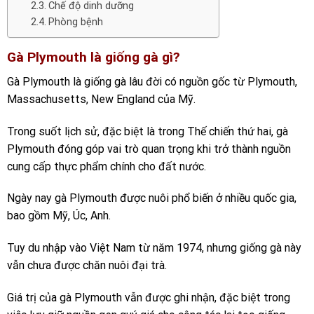
Chế độ dinh dưỡng
Phòng bệnh
Gà Plymouth là giống gà gì?
Gà Plymouth là giống gà lâu đời có nguồn gốc từ Plymouth,
Massachusetts, New England của Mỹ.
Trong suốt lịch sử, đặc biệt là trong Thế chiến thứ hai, gà
Plymouth đóng góp vai trò quan trọng khi trở thành nguồn
cung cấp thực phẩm chính cho đất nước.
Ngày nay gà Plymouth được nuôi phổ biến ở nhiều quốc gia,
bao gồm Mỹ, Úc, Anh.
Tuy du nhập vào Việt Nam từ năm 1974, nhưng giống gà này
vẫn chưa được chăn nuôi đại trà.
Giá trị của gà Plymouth vẫn được ghi nhận, đặc biệt trong