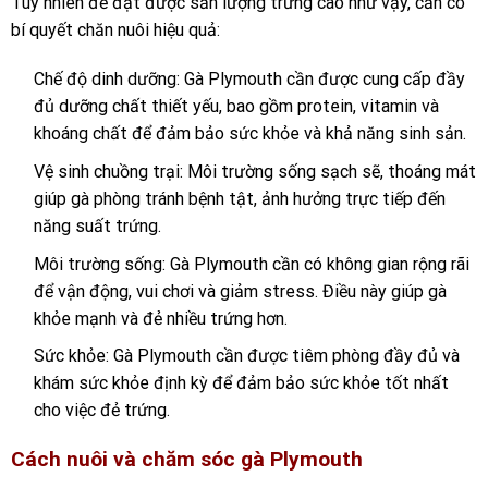
Tuy nhiên để đạt được sản lượng trứng cao như vậy, cần có
bí quyết chăn nuôi hiệu quả:
Chế độ dinh dưỡng: Gà Plymouth cần được cung cấp đầy
đủ dưỡng chất thiết yếu, bao gồm protein, vitamin và
khoáng chất để đảm bảo sức khỏe và khả năng sinh sản.
Vệ sinh chuồng trại: Môi trường sống sạch sẽ, thoáng mát
giúp gà phòng tránh bệnh tật, ảnh hưởng trực tiếp đến
năng suất trứng.
Môi trường sống: Gà Plymouth cần có không gian rộng rãi
để vận động, vui chơi và giảm stress. Điều này giúp gà
khỏe mạnh và đẻ nhiều trứng hơn.
Sức khỏe: Gà Plymouth cần được tiêm phòng đầy đủ và
khám sức khỏe định kỳ để đảm bảo sức khỏe tốt nhất
cho việc đẻ trứng.
Cách nuôi và chăm sóc gà Plymouth