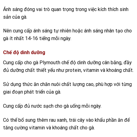
Ánh sáng đóng vai trò quan trọng trong việc kích thích sinh
sản của gà.
Nên cung cấp ánh sáng tự nhiên hoặc ánh sáng nhân tạo cho
gà ít nhất 14-16 tiếng mỗi ngày.
Chế độ dinh dưỡng
Cung cấp cho gà Plymouth chế độ dinh dưỡng cân bằng, đầy
đủ dưỡng chất thiết yếu như protein, vitamin và khoáng chất.
Sử dụng thức ăn chăn nuôi chất lượng cao, phù hợp với từng
giai đoạn phát triển của gà.
Cung cấp đủ nước sạch cho gà uống mỗi ngày.
Có thể bổ sung thêm rau xanh, trái cây vào khẩu phần ăn để
tăng cường vitamin và khoáng chất cho gà.