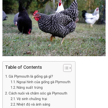
Table of Contents
Gà Plymouth là giống gà gì?
Ngoại hình của giống gà Plymouth
Năng suất trứng
Cách nuôi và chăm sóc gà Plymouth
Vệ sinh chuồng trại
Nhiệt độ và ánh sáng