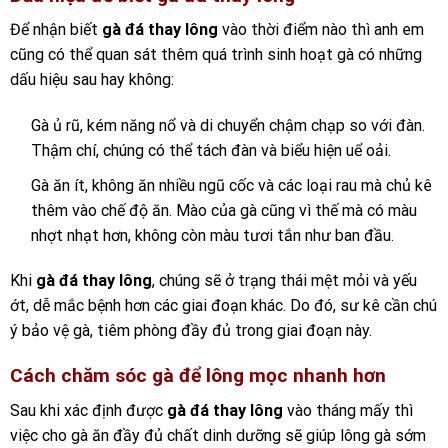
Để nhận biết
gà đá thay lông
vào thời điểm nào thì anh em
cũng có thể quan sát thêm quá trình sinh hoạt gà có những
dấu hiệu sau hay không:
Gà ủ rũ, kém năng nổ và di chuyển chậm chạp so với đàn.
Thậm chí, chúng có thể tách đàn và biểu hiện uể oải.
Gà ăn ít, không ăn nhiều ngũ cốc và các loại rau mà chủ kê
thêm vào chế độ ăn. Mào của gà cũng vì thế mà có màu
nhợt nhạt hơn, không còn màu tươi tắn như ban đầu.
Khi
gà đá thay lông
, chúng sẽ ở trạng thái mệt mỏi và yếu
ớt, dễ mắc bệnh hơn các giai đoạn khác. Do đó, sư kê cần chú
ý bảo vệ gà, tiêm phòng đầy đủ trong giai đoạn này.
Cách chăm sóc gà để lông mọc nhanh hơn
Sau khi xác định được
gà đá thay lông
vào tháng mấy thì
việc cho gà ăn đầy đủ chất dinh dưỡng sẽ giúp lông gà sớm