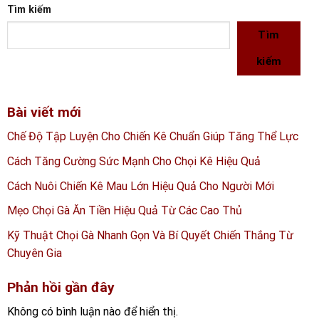
Tìm kiếm
Tìm
kiếm
Bài viết mới
Chế Độ Tập Luyện Cho Chiến Kê Chuẩn Giúp Tăng Thể Lực
Cách Tăng Cường Sức Mạnh Cho Chọi Kê Hiệu Quả
Cách Nuôi Chiến Kê Mau Lớn Hiệu Quả Cho Người Mới
Mẹo Chọi Gà Ăn Tiền Hiệu Quả Từ Các Cao Thủ
Kỹ Thuật Chọi Gà Nhanh Gọn Và Bí Quyết Chiến Thắng Từ
Chuyên Gia
Phản hồi gần đây
Không có bình luận nào để hiển thị.