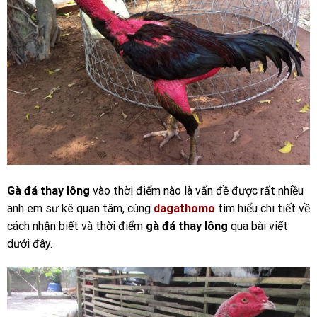
Gà đá thay lông
vào thời điểm nào là vấn đề được rất nhiều
anh em sư kê quan tâm, cùng
dagathomo
tìm hiểu chi tiết về
cách nhận biết và thời điểm
gà đá thay lông
qua bài viết
dưới đây.