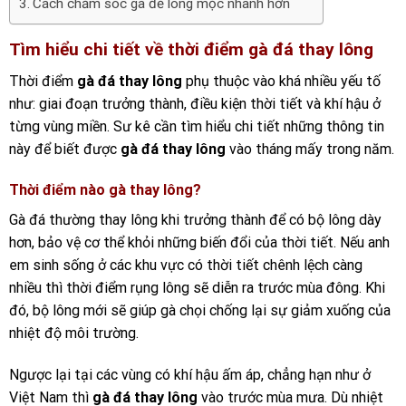
Cách chăm sóc gà để lông mọc nhanh hơn
Tìm hiểu chi tiết về thời điểm gà đá thay lông
Thời điểm
gà đá thay lông
phụ thuộc vào khá nhiều yếu tố
như: giai đoạn trưởng thành, điều kiện thời tiết và khí hậu ở
từng vùng miền. Sư kê cần tìm hiểu chi tiết những thông tin
này để biết được
gà đá thay lông
vào tháng mấy trong năm.
Thời điểm nào gà thay lông?
Gà đá thường thay lông khi trưởng thành để có bộ lông dày
hơn, bảo vệ cơ thể khỏi những biến đổi của thời tiết. Nếu anh
em sinh sống ở các khu vực có thời tiết chênh lệch càng
nhiều thì thời điểm rụng lông sẽ diễn ra trước mùa đông. Khi
đó, bộ lông mới sẽ giúp gà chọi chống lại sự giảm xuống của
nhiệt độ môi trường.
Ngược lại tại các vùng có khí hậu ấm áp, chẳng hạn như ở
Việt Nam thì
gà đá thay lông
vào trước mùa mưa. Dù nhiệt