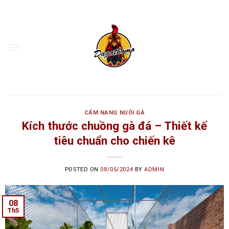
Skip
to
content
CẨM NANG NUÔI GÀ
Kích thước chuồng gà đá – Thiết kế
tiêu chuẩn cho chiến kê
POSTED ON
08/05/2024
BY
ADMIN
08
Th5